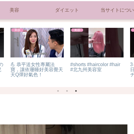
美容
ダイエット
当サイトについ
ダイエット
美容
た
ウーバーイーツ配達員ダ
【初心者必見！】アイメ
【
イエット22日目。
イク基本のコツ #コスメ
ル
#shorts
#美容 #shorts