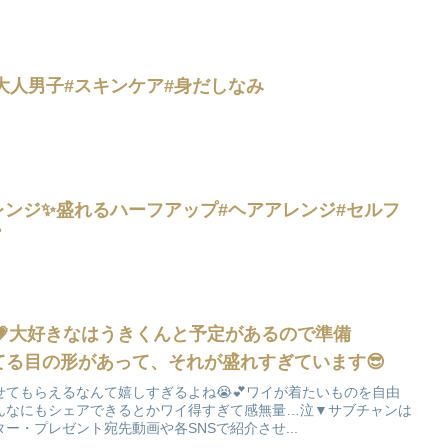
大人男子#スキンケア#身だしなみ
レンジ✨盛れるハーフアップ#ヘアアレンジ#セルフ
プ
💗大好きなはうきくんと予定があるので準備
マってる目の形があって、それが盛れすぎています😎
てもらえるなんて嬉しすぎるよね😭💕ワイが着たいものを自由
んなにもシェアできるとかワイ得すぎて感無量…泣▼サブチャンは
ー・プレゼント宛先動画や各SNSで紹介させ...