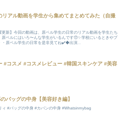
のリアル動画を学生から集めてまとめてみた（自撮
曜更新】今回の動画は、原ベル学生の日常のリアル動画を学生たち
！原ベルにはいろ〜んな学生がいるんです😙✨学校にいるときやプ
・原ベル学生の日常を是非見てね✔️◆出演...
#コスメ #コスメレビュー #韓国スキンケア #美容
部のバッグの中身【美容好き編】
ィ #バッグの中身 #カバンの中身 #Whatsinmybag