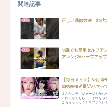
関連記事
正しい洗顔方法 30代
美容
✨誰でも簡単セルフア
美容
アレンジ#ハーフアッ
【毎日メイク】やば😩
美容
GRWM‼︎💕最近ハ
まさかコラボジャージを作らせ
に作らせてもらってそれをみ
こちらっっっ！！▼ファンレタ