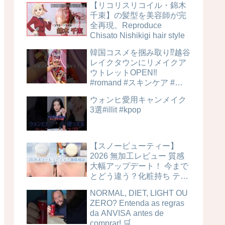
【リコリスリコイル・錦木
千束】の髪型を美容師が完
全再現。Reproduce
Chisato Nishikigi hair style
韓国コスメを掴み取り⁉︎越谷
レイクタウンにリメイクア
ウトレットOPEN‼️
#romand #スキンケア #美
容
ウォンヒ愛用キャンメイク
3選#illit #kpop
【スノービューティー】
2026 無加工レビュー 質感
大幅アップデート！ 今まで
とどう違う？化粧持ち テカ
リ 毛穴カバー力は？時間経
NORMAL, DIET, LIGHT OU
過検証！ ブライトニングス
ZERO? Entenda as regras
キンケアパウダー 4MSK 美
da ANVISA antes de
白ケア
comprar! 🛒