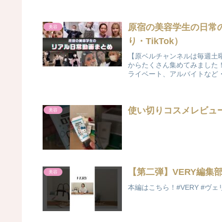
原宿の美容学生の日常
美容
り・TikTok）
【原ベルチャンネルは毎週土
からたくさん集めてみました
ライベート、アルバイトなど・
使い切りコスメレビュー 
美容
【第二弾】VERY編集
美容
本編はこちら！#VERY #ヴェリ