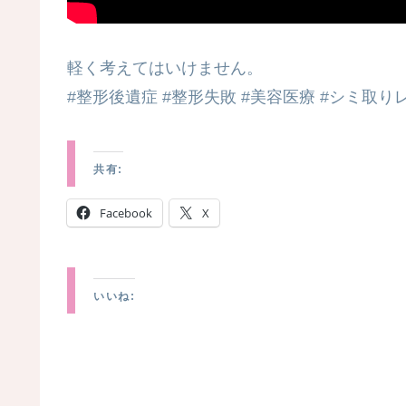
軽く考えてはいけません。
#整形後遺症 #整形失敗 #美容医療 #シミ取り
共有:
Facebook
X
いいね: