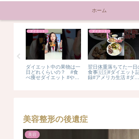
ホーム
美容
美容
98#ダ
Hair growth soap,
ドンキで買って良かっ
ーニング
amazing cool Beauty
ヘアケア用品3選 #ヘ
products #beauty
アケア #shorts
美容整形の後遺症
美容