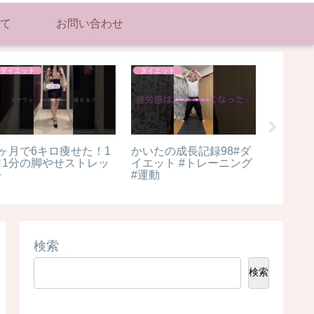
て
お問い合わせ
美容
美容
美容
美容vlog】26歳アイド
美国纽约，法拉盛，香草
他撮り
|ビジュアル爆発💣💥
桃胶羹，平民燕窝，美容
イテム1
生誕祭準備❤︎
养颜圣品，去湿美白，补
#shorts
血，延年益寿，
#makeu
#シェー
け #ノ
イライト
#fyp
検索
検索