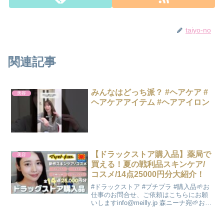
taiyo-no
関連記事
みんなはどっち派？ #ヘアケア #
美容
ヘアケアアイテム #ヘアアイロン
【ドラックストア購入品】薬局で
美容
買える！夏の戦利品スキンケア/
コスメ/14点25000円分大紹介！
#ドラックストア #プチプラ #購入品🌱お
仕事のお問合せ、ご依頼はこちらにお願
いしますinfo@meilly.jp 森ニーナ宛🌱お手
紙はこちらにお願いします〒107-0062 東
京都港区南青山4-18-11 フォレストヒルズ