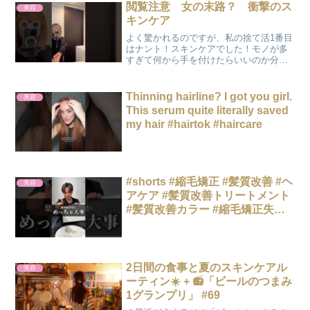
イーストウィング...
閲覧注意 女の末路？ 衝撃のス
美容
キンケア
よく驚かれるのですが、私の捨て活1番目
はナント！スキンケアでした！モノが多
すぎて何から手を付けたらいいのか分か
らなかったというのが正直なところです
けどね！加えてアレルギー体質でアトピ
ーも酷かったのですが治りました！私の
Thinning hairline? I got you girl.
美容
場合、水で顔を洗うのも...
This serum quite literally saved
my hair #hairtok #haircare
#shorts #縮毛矯正 #髪質改善 #ヘ
美容
アケア #髪質改善トリートメント
#髪質改善カラー #縮毛矯正失敗 #
ブリーチ縮毛矯正 #髪質改善スト
レート #酸熱トリートメント
2日間の食事と夏のスキンケアル
美容
ーティン☀️ + 📻「ビールのつまみ
1グランプリ」 #69