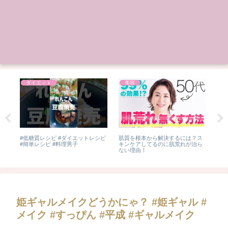
ダイエット
美容
メ
#低糖質レシピ #ダイエットレシピ
肌質を根本から解決するには？ス
ロ
#簡単レシピ #料理男子
キンケアしてるのに肌荒れが治ら
やっ
ない理由！
ブロ
チィ
姫ギャルメイクどうかにゃ？ #姫ギャル #
メイク #すっぴん #平成 #ギャルメイク