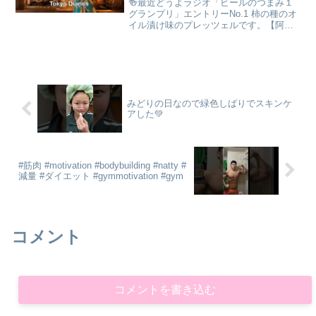
🍻最近どうよラジオ「ビールのつまみ１
グランプリ」エントリーNo.1 柿の種のオ
イル漬け味のプレッツェルです。【阿部
幸製菓】エントリーNo.2 石原水産 まぐ
ろチーズエントリーNo.3 風雅 風雅巻
き 醤油ピーナッツエントリーNo.4 富澤
商...
みどりの日なので緑色しばりでスキンケ
アした💚
#筋肉 #motivation #bodybuilding #natty #
減量 #ダイエット #gymmotivation #gym
コメント
コメントを書き込む