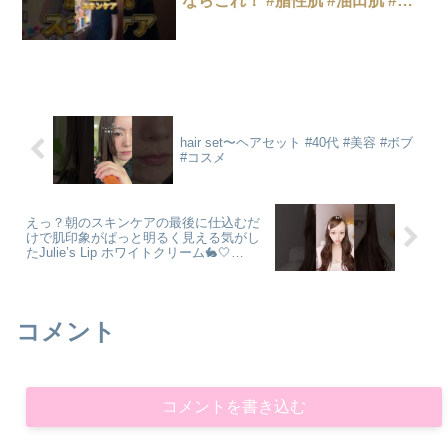
ならこれ！ #脂性肌 #油田肌 #テ
カリ #ニキビ #スキンケア
hair set〜ヘアセット #40代 #美容 #ボブ
#コスメ
えっ？朝のスキンケアの最後に仕込むだ
けで肌印象がぱっと明るく見える気がし
たJulie’s Lip ホワイトクリーム🐇🤍
#shorts
コメント
コメントを書き込む