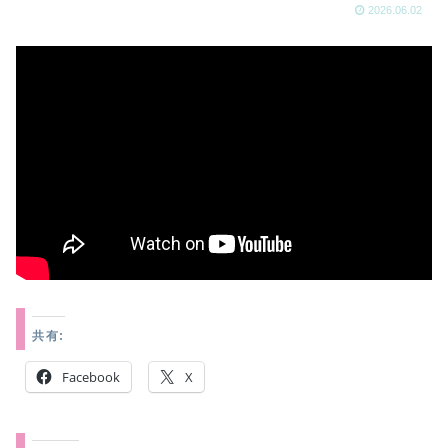
2026.06.02
共有:
Facebook
X