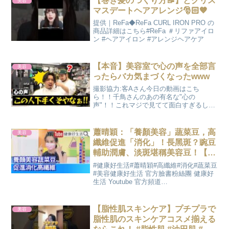
【巻き髪のつくり方📝】とクリス
美容
マスデートヘアアレンジ🎅🏻🤎
提供｜ReFa◆ReFa CURL IRON PRO の
商品詳細はこちら#ReFa ＃リファアイロ
ン #ヘアアイロン #アレンジヘアケア
【本音】美容室で心の声を全部言
美容
ったらバカ気まづくなったwww
撮影協力:客Aさん今日の動画はこち
ら！！千鳥さんのあの有名な"心の
声"！！これマジで見てて面白すぎるしシ
リーズ化させたいwww次はどこで心の声
をやってみようかな笑島袋100万人突破記
念グッズ！！オンライン販売はこちらさ
蕭晴穎：「養顏美容」蔬菜豆，高
美容
ぶちゃんねる(エスポワ...
纖維促進「消化」！長黑斑？豌豆
輔助潤膚、淡斑堪稱美容豆！【健
康好生活】
#健康好生活#蕭晴穎#高纖維#消化#蔬菜豆
#美容健康好生活 官方臉書粉絲團 健康好
生活 Youtube 官方頻道
**********************************健康好生活
首播時間38頻道 年代MUCH台每周一 ~
周...
【脂性肌スキンケア】プチプラで
美容
脂性肌のスキンケアコスメ揃える