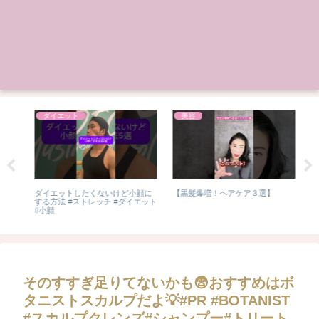
ダイエット
美容
ダイエットしたくないけど小顔に
【黒髪爆増！ヘアケア３選】
最後
レ
する方法 #ストレッチ #ダイエット
スキ
#小顔
#sho
そのすすぎ足りてないかも😨おすすめはボ
タニストスカルプだよ💡#PR #BOTANIST
#スカルプクレンズ#シャンプー#トリート