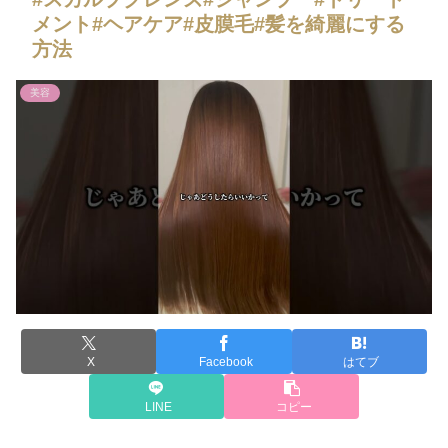
メント#ヘアケア#皮膜毛#髪を綺麗にする
方法
美容
X
Facebook
はてブ
LINE
コピー