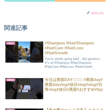
taiyo-no
関連記事
#Shampoo #HairShampoo
美容
#HairCare #HairLoss
#HairGrowth
You’re slowly going bald，Not genetics.
It’s oil.#Shampoo #HairShampoo
#HairCare #HairLoss #HairGrowth
今日は美容DAY💇🏻‍♀️✨ #美容day#
美容
美容dayvlog#休日vlog#vlog#日
常vlog#休日#美容#おすすめ#fyp