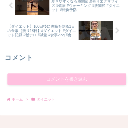
歩きやすくなる股関節改善４エクササイ
ズ #健康 #ウォーキング #股関節 #ダイエ
ット #転倒予防
【ダイエット】100日後に腹筋を割る1日
の食事【残り18日】#ダイエット #ダイエ
ット記録 #飯テロ #減量 #食事vlog #食事
#腹筋チャレンジ #腹筋を割る
コメント
コメントを書き込む
ホーム
ダイエット