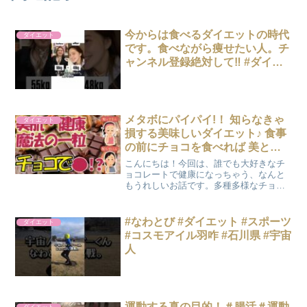
今からは食べるダイエットの時代
ダイエット
です。食べながら痩せたい人。チ
ャンネル登録絶対して‼️ #ダイエ
ット #産後ダイエット #ダイエッ
ト記録 #食事記録 #食べながら痩
せる
メタボにパイパイ!！ 知らなきゃ
ダイエット
損する美味しいダイエット♪ 食事
の前にチョコを食べれば 美と健
康GET!? 魔法の一粒 カカオの恐
こんにちは！今回は、誰でも大好きなチ
るべき効果【ゆっくり解説 食】
ョコレートで健康になっちゃう、なんと
もうれしいお話です。多種多様なチョコ
レートが売ってますが、カカオの含有量
によって不健康だったり、健康だった
り…。高カカオのチョコレートはメタボ
#なわとび #ダイエット #スポーツ
ダイエット
リックシンドロームの予防、...
#コスモアイル羽咋 #石川県 #宇宙
人
運動する真の目的！＃腸活＃運動
ダイエット