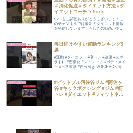
＃消化促進＃ダイエット方法 #ダ
イエットコーチ#shorts
いつもご試聴ありがとうございます！こ
のチャンネルでは最新のダイエット情報
を発信しています！もしこの動画があな
たの参考になればGoodボタンやチャンネ
ル登録もよろしくお願いします😊#ダイエ
ット＃ダイエット心理学＃ダイエットコ
毎日続けやすい運動ランキング5
ダイエット
ーチ＃ダイエット方...
選
#運動 #ダイエット #宅トレ #健康 #ズボ
ラトレ #習慣化 #ストレッチ #ボディメイ
ク #日常運動 #自分磨き VOICEVOX:青山
龍星
#ピットブル阿佐谷ジム #阿佐ヶ
ダイエット
谷 #キックボクシング #ジム #筋
トレ #ダイエット #フィットネス
#痩せる #パーソナルトレーニン
グ #ボディメイク #ストレス解消
#運動不足解消