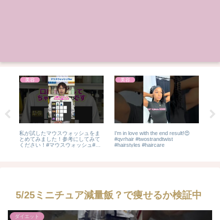
美容
美容
ん
私が試したマウスウォッシュをま
I’m in love with the end result!😍
妻
食〜
とめてみました！参考にしてみて
#qvrhair #twostrandtwist
た…
ください！#マウスウォッシュ#口
#hairstyles #haircare
タの
臭#美容 #商品紹介
無加
#lo
5/25ミニチュア減量飯？で痩せるか検証中
ダイエット