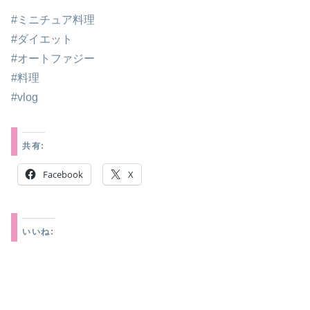
#ミニチュア料理
#ダイエット
#オートファジー
#料理
#vlog
共有:
Facebook
X
いいね: