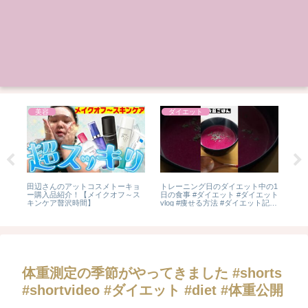
美容
ダイエット
栄養
田辺さんのアットコスメトーキョ
トレーニング日のダイエット中の1
【
g
ー購入品紹介！【メイクオフ～ス
日の食事 #ダイエット #ダイエット
美
キンケア贅沢時間】
vlog #痩せる方法 #ダイエット記録
28
#1日の食事 #痩せる食事 #痩せる #
定
減量中 #減量日記 #減量飯
ケ
体重測定の季節がやってきました #shorts
#shortvideo #ダイエット #diet #体重公開