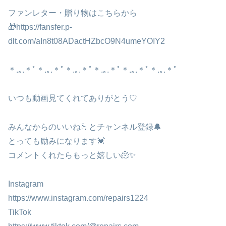
ファンレター・贈り物はこちらから
🎁https://fansfer.p-
dlt.com/aIn8t08ADactHZbcO9N4umeYOIY2
＊.｡.＊ﾟ＊.｡.＊ﾟ＊.｡.＊ﾟ＊.｡.＊ﾟ＊.｡.＊ﾟ＊.｡.＊ﾟ
いつも動画見てくれてありがとう♡
みんなからのいいね🫰とチャンネル登録🔔
とっても励みになります💓
コメントくれたらもっと嬉しい🫠✨
Instagram
https://www.instagram.com/repairs1224
TikTok