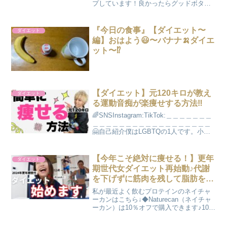
プしています！良かったらグッドボタン
👍🏻で評価して頂けたら幸いです！(^^)よ
かったら、チャンネル登録お願いします
🍀今回は、春キャベツとトマト...
『今日の食事』【ダイエット〜
ダイエット
編】おはよう😃〜バナナ🍌ダイエ
ット〜⁉️
【ダイエット】元120キロが教え
ダイエット
る運動音痴が楽痩せする方法‼︎
🌈SNSInstagram:TikTok:＿＿＿＿＿＿＿
＿＿＿＿＿＿＿＿＿＿＿＿＿＿＿＿＿＿
🤗自己紹介僕はLGBTQの1人です。小さ
い頃からメイクをしたり、お人形が好き
だったりと女の子が遊ぶ物が好きで、周
りの方々から男なんだから男らしくし
【今年こそ絶対に痩せる！】更年
ダイエット
て...
期世代女ダイエット再始動♪代謝
を下げずに筋肉を残して脂肪を燃
やす🔥
私が最近よく飲むプロテインのネイチャ
ーカンはこちら↓◆Naturecan（ネイチャ
ーカン）は10％オフで購入できます♪10％
割引コード：MAKINaturecan Fitnessサイ
ト：Naturecan CBDサイト：◆コスパの