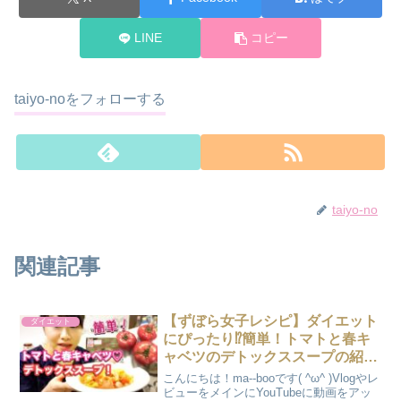
LINE
コピー
taiyo-noをフォローする
taiyo-no
関連記事
【ずぼら女子レシピ】ダイエット
ダイエット
にぴったり⁉︎簡単！トマトと春キ
ャベツのデトックススープの紹介
♪(Daietto reshipi)
こんにちは！ma--booです( ^ω^ )Vlogやレ
ビューをメインにYouTubeに動画をアッ