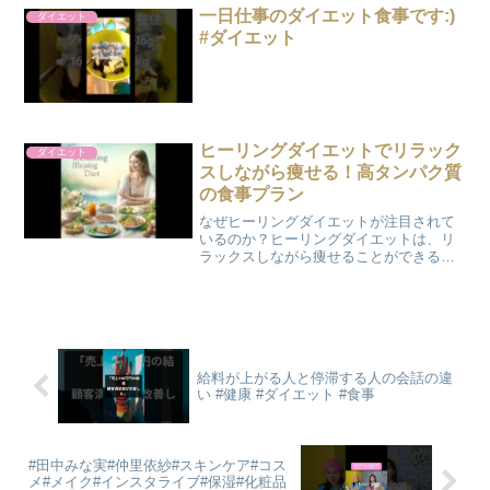
良さで人気...
一日仕事のダイエット食事です:)
ダイエット
#ダイエット
ヒーリングダイエットでリラック
ダイエット
スしながら痩せる！高タンパク質
の食事プラン
なぜヒーリングダイエットが注目されて
いるのか？ヒーリングダイエットは、リ
ラックスしながら痩せることができる画
期的なダイエット法です。#ヒーリングダ
イエット #リラックスダイエット #高タン
パク質 #食事プラン #ダイエット法 #スト
レス解消...
給料が上がる人と停滞する人の会話の違
い #健康 #ダイエット #食事
#田中みな実#仲里依紗#スキンケア#コス
メ#メイク#インスタライブ#保湿#化粧品