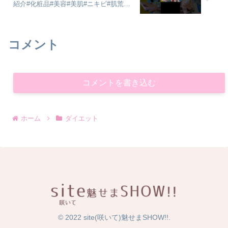
紹介#化粧品#美容#美肌#ニキビ#肌荒れ#
乾燥#くすみ#たるみ#赤み#恋愛相談#質
問コーナー
コメント
コメントを書き込む
ホーム
ダイエット
© 2022 site(咲いて)魅せまSHOW!!.