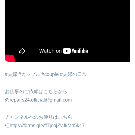
#夫婦 #カップル #couple #夫婦の日常
お仕事のご依頼はこちらから
📩repairs24.official@gmail.com
チャンネルへのお便りはこちら
📮https://forms.gle/ffTjcojZvJkM45k47