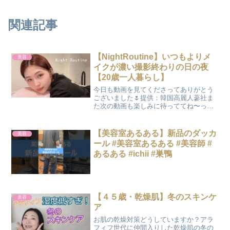
関連記事
【NightRoutine】いつもよりメ
美容
イクが濃い撮影終わりの日の夜
【20歳一人暮らし】
今日も動画を見てくださってありがとう
ございました🌷提供：韓国高麗人蔘社ま
た次の動画も楽しみに待っててね〜っ！
Thank you for watching:)♡お手紙、プレ
ゼント等の送り先はこちら🐰🌷〠153-
0044東京都目黒区大橋2-16...
【美容室あるある】新品のダッカ
美容
ール #美容室あるある #美容師 #
あるある #ichii #巣鴨
【４５歳・乾燥肌】冬のスキンケ
美容
ア
お肌の乾燥対策どうしていますか？アラ
フィフ世代に仲間入りした乾燥肌の冬の