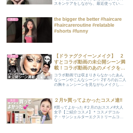
スキンケアをしながら、最近使っている
スキンケアの使用感をお伝えします。
【冬のスキンケアリスト】※単品購入よ
りセット購入の方がお得な場合がありま
the bigger the better #haircare
美容
すよ(^_-)-☆ネイリパ...
#haircareroutine #relatable
#shorts #funny
【ドラァグクイーンメイク】 2
美容
すとコラボ動画の未公開シーン満
載！コラボ動画のあのメイクを再
現！
コラボ動画では収まりきらなかったあん
なシーンやこんなシーン✨ 2すろのお二人
の胸キュンシーンを見ながらメイクしま
した💖「2すとりーと」オネェ図鑑✅動画
内で紹介した動画ダークレッドに染まっ
たロック娘 ハード系バンギャに大変身
２月✨買ってよかったコスメ達‼️
美容
✅SNSinsta...
#買ってよかった #２月のおススメ#大人
女子【ご紹介コスメ】＊コスメデコル
テ・サンシェルターエクストリームコン
フォート35g ¥330060g ¥4,620・サンシェ
ルターマルチプロテクショントーンアッ
プCCラベンダーローズ35g ¥3,3...