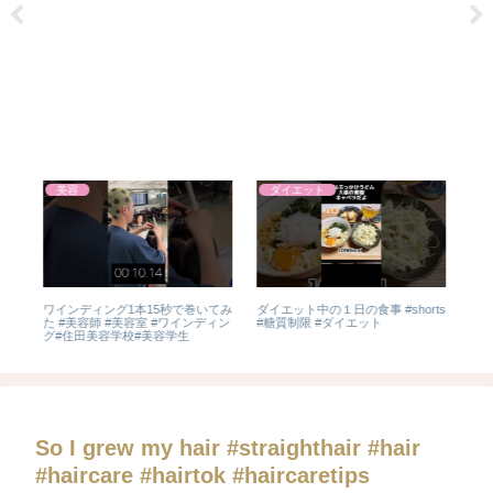
美容
ダイエット
減量
ワインディング1本15秒で巻いてみ
ダイエット中の１日の食事 #shorts
【
た #美容師 #美容室 #ワインディン
#糖質制限 #ダイエット
角栓
グ#住田美容学校#美容学生
毛穴 #鼻の角栓 #クレンジン
方 
し 
#鼻
So I grew my hair #straighthair #hair
#haircare #hairtok #haircaretips