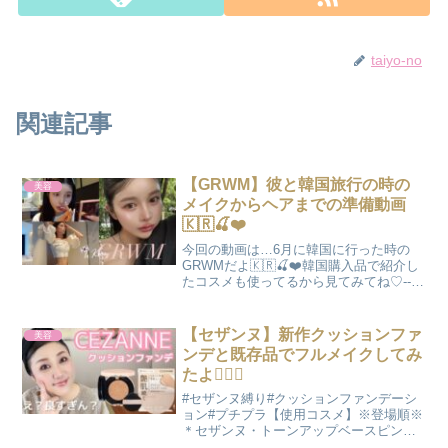
taiyo-no
関連記事
【GRWM】彼と韓国旅行の時の
美容
メイクからヘアまでの準備動画
🇰🇷🍒❤️
今回の動画は…6月に韓国に行った時の
GRWMだよ🇰🇷🍒❤️韓国購入品で紹介し
たコスメも使ってるから見てみてね♡-----
------------------00:00 オープニング00:16 メ
イク日焼け止めBeauty of Joseon...
【セザンヌ】新作クッションファ
美容
ンデと既存品でフルメイクしてみ
たよ👍🏻✨
#セザンヌ縛り#クッションファンデーシ
ョン#プチプラ【使用コスメ】※登場順※
＊セザンヌ・トーンアップベースピンク
→¥748・クッションファンデーション20