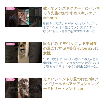
番 →¥1,078・コンシーラークレヨン
UV00・01・02→¥638・チークスティッ...
教えてメンズドクター！ゆういち
美容
ろう先生のおすすめスキンケア
#shorts
動画をご視聴いただきありがとうござい
ます！今回は「教えてメンズドクター！
ゆういちろう先生のおすすめスキンケ
ア」の動画を公開します！【エルムクリ
ニックについて】糸リフト・ヒアルロン
酸・ボトックス治療で全国トップの業績
田舎住み ｷﾞﾘｷﾞﾘ女による平日夜
美容
🏅糸リフト年間1,200例...
の過ごし方🌙 #美容 #vlog #20代
女性
ｷﾞﾘｷﾞﾘ女｜平日の夜Vlog への夜1人とか
優越❣️さーて何しようかなーとか言ってす
ぐ寄るって溶けてゆく🫠週末 22時〜0時
更新遅れてもｷﾞﾘｷﾞﾘで生きてるから仕方
ないと思ってね💫#vlogs #社会人 #社会人
vlog #田舎 #...
えぐいシャントリ見つけた🫧#ア
美容
ンプリール #ヘアケア #シャンプ
ー #トリートメント #pr