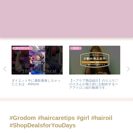
ダイエット
美容
ジ
ダイエット中に暴飲暴食しちゃっ
【ヘアケア商品紹介】のりぷろ♡
守
ッ
たときは…#Shorts
のりさんが個人的にお勧めするヘ
ブ
ジュ
アアイロン紹介動画です。
くれ
 #
#Grodom #haircaretips #girl #hairoil
#ShopDealsforYouDays