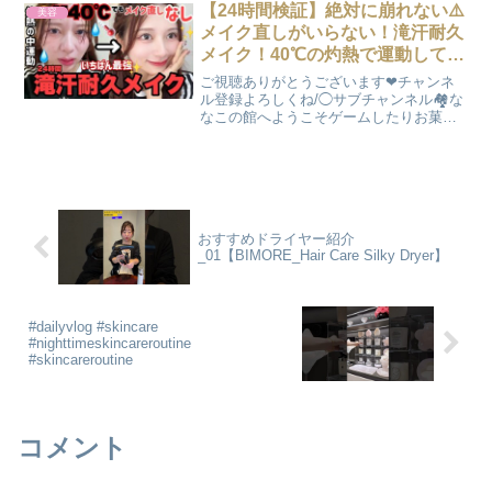
【24時間検証】絶対に崩れない⚠️
美容
メイク直しがいらない！滝汗耐久
メイク！40℃の灼熱で運動しても
滝汗でも水を浴びても崩れなかっ
ご視聴ありがとうございます❤︎チャンネ
た最強メイク【プールメイク】！
ル登録よろしくね/◯サブチャンネル🏘な
なこの館へようこそゲームしたりお菓子
紹介したり日常◯Instagram📸
@_nana._.com_ストーリー超絶更新して
ます◯Twitter🦜 @nanachoc...
おすすめドライヤー紹介
_01【BIMORE_Hair Care Silky Dryer】
#dailyvlog #skincare
#nighttimeskincareroutine
#skincareroutine
コメント