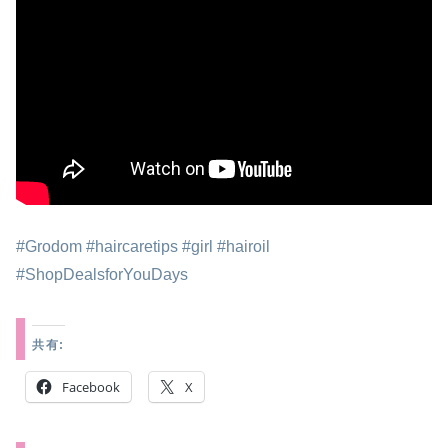
#Grodom #haircaretips #girl #hairoil
#ShopDealsforYouDays
共有:
Facebook
X