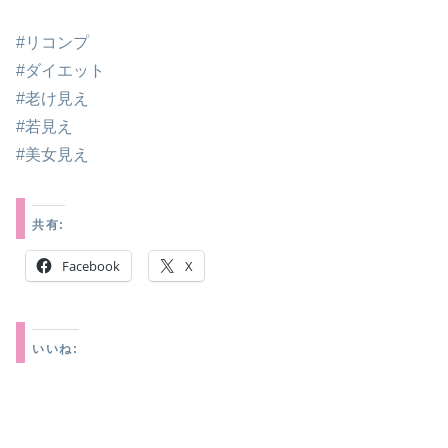
#リコンプ
#ダイエット
#老け見え
#若見え
#美女見え
共有:
Facebook
X
いいね: