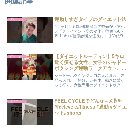
関連記事
運動しすぎタイプのダイエット法
ダイエット
＼3ヶ月-9キロ&健康診断の数値が正常へ
／「クライアント様の変化」◎40代/6ヶ
月-11キロ/健康診断が優良に！◎50代/3ヶ
月-7キロ/ぽっこりお腹解消！◎60代/5ヶ
月-8.8キロ/膝痛改善！メルマガ登録で
『絶対失敗しないダイエット法』...
【ダイエットルーティン】5キロ
ダイエット
近く痩せる女性、女子のシャドー
ボクシング運動ワークアウト、ト
レーニング方法 #shorts
シャドーボクシングは力の入れ具合、強
弱も大切。＝格好いい身体、動きに繋が
って行く。女性専用のダイエットボクシ
ングジムMIYAGAMI ホームページはこ
ちら。#shorts
FEEL CYCLEでどんなもん⁉️🚲
ダイエット
#feelcycle#fitness #運動 #ダイエ
ット#shorts