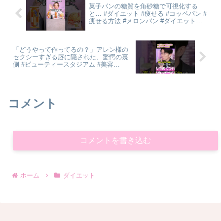
菓子パンの糖質を角砂糖で可視化する
と… #ダイエット #痩せる #コッペパン #
痩せる方法 #メロンパン #ダイエット方
法 #体脂肪 #脂肪燃焼 #shorts
「どうやって作ってるの？」アレン様の
セクシーすぎる唇に隠された、驚愕の裏
側 #ビューティースタジアム #美容
#shorts #アレン様 #ヒアルロン酸
コメント
コメントを書き込む
ホーム
ダイエット