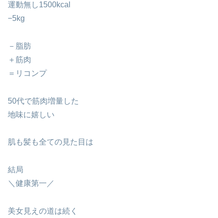
運動無し1500kcal
−5kg
－脂肪
＋筋肉
＝リコンプ
50代で筋肉増量した
地味に嬉しい
肌も髪も全ての見た目は
結局
＼健康第一／
美女見えの道は続く