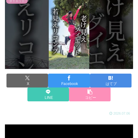
ダイエット
X
Facebook
はてブ
LINE
コピー
2026.07.06