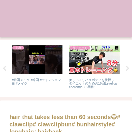
美容
ダイエット
が
#韓国メイク #韓国 #ウォンジョン
美しいメリハリボディを後押し！
【B
白
ヨ #メイク
ダイエットのための16回Level up
な
髪ぼ
challenge（3回目）
男子
策”
ンボイ
hair that takes less than 60 seconds😀#
clawclip# clawclipbun# bunhairstyle#
longhair# hairhack