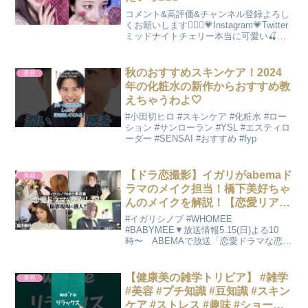
コメント&高評価&チャンネル登録よろし
くお願いします🧏🏻‍♀️💗Instagram💗Twitter
ミッドナイトチェリー本当に可愛い🍒💓
これは絶対買うべきだよー(T . T)新希咲
乃 アパレルブランド「Lacus（ラク
ス）」新希咲乃プロデュ...
秋のおすすめスキンケア！2024
美容
年の化粧水の新作からおすすめ教
えちゃうわよ🤍
#小田切ヒロ #スキンケア #化粧水 #ロー
ション #サンローラン #YSL #エスティロ
ーダー #SENSAI #おすすめ #fyp
【ドラ恋撮影】イガリがabemaド
美容
ラマのメイク担当！橋下美好ちゃ
んのメイクを解説！【恋愛リアリ
ティーショー】
#イガリシノブ #WHOMEE
#BABYMEE▼放送情報5.15(日)よる10
時〜 ABEMAで放送「恋愛ドラマな恋が
したい ~ Kiss me like a princess ~」▼番
組概要『恋愛ドラマの共演をきっかけに
恋は生まれるのか...
【健康美の雑学トリビア】 #雑学
美容
#美容 #プチ知識 #豆知識 #スキン
ケア #ストレス #趣味 #ショート