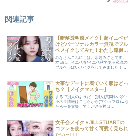
taiyo-no
関連記事
【暗髪透明感メイク】超イエベだ
美容
けどパーソナルカラー無視でブル
ベメイクしてみた！わたし流似合
わせポイント紹介♡
みなさんこんにちは。水越みさとです。
本日は、イエベ春/イエベ秋である私流の
ブルベっぽいメイクをしてみました！な
んとなくいつも仕上がりが似た感じにな
ってしまってでも、ほかのコスメも使っ
てみたいな～っていう方は是非最後まで
大事なデートに着ていく服はどっ
美容
見ていただけると嬉しい...
ち？【メイクマスター】
まるで別人のようだ…(別人)質問やバグ・
小ネタ情報はこちらから(マシュマロ)→な
たろーを支援してくださる神は
→YouTubeチャンネル→ニコニコ動画
→Twitter→よろしくお願いします！#メイ
クマスター#なたろー
女子会メイク🍷JILLSTUARTの
美容
コフレを使って甘く可愛く見られ
たいっ✊🏻💗