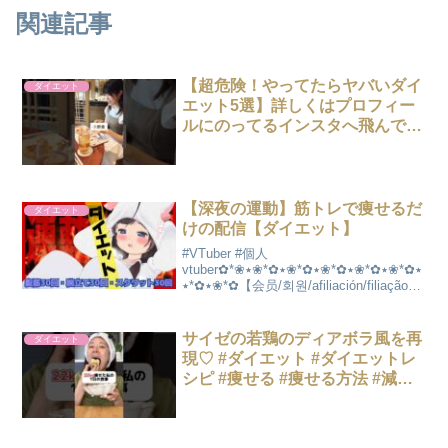
関連記事
【超危険！やってたらヤバいダイ
ダイエット
エット5選】詳しくはプロフィー
ルにのってるインスタへ飛んでみ
て☺️#食べて痩せる #食べ痩せ #ダ
イエット #食事改善 #ダイエット
中の食事 #ベルラスダイエット
【深夜の運動】筋トレで痩せるだ
ダイエット
けの配信【ダイエット】
#VTuber #個人
vtuber✿*❀٭✿*❀٭✿*❀٭✿*❀٭✿*❀٭✿*❀٭
✿*❀٭✿*٭【会员/회원/afiliación/filiação】
┏━━━━━━━━━━━━━━━━━
┓┃ 🔴メンバーシップ/membership🔴
┃┗━...
サイゼの若鶏のディアボラ風を再
ダイエット
現♡ #ダイエット #ダイエットレ
シピ #痩せる #痩せる方法 #減量
#料理 #料理動画 #レシピ #レシピ
動画 #自炊 #筋トレ #筋トレ女子
#shorts