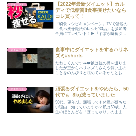
【2022年最新ダイエット】カル
ダイエット
ディで低糖質‼︎食事痩せたいなら
コレ買って！
『瞬食レシピキャンペーン』TVで話題の
『食べ痩せ魔法のレシピ30品』を参加者
全員にプレゼント！▶︎『ずぼら瞬食ダイ
エット』の書籍を無料でプレゼント中！
▶︎■ 松田リエ公式LINEアカウント【 ⬇︎お
友達追加でプレゼント⬇︎ 】🎁食べ痩せ小
食事中にダイエットをするハリネ
ダイエット
冊...
ズミ#shorts
たわしくんです🦔❤️彼は虹の橋を渡りま
したが空からハリネズミさんや飼い主の
ことをのんびりと眺めているかなとおも
います☺🌍たわしと一緒に活動をして、
カンボジアに井戸を作ることが出来まし
た！これからも世界中に支援を続けてい
頑張るダイエットをやめたら、50
ダイエット
きます🌍✨こんにちは！...
代でも−8kg減っていました
50代、更年期。頑張っても体重が落ちな
い理由、知っていますか？私は50歳。人
生のほとんどを「ぽっちゃり」のまま過
ごしてきました。若い頃のようなダイエ
ットは続かない。我慢すればするほど、
心も体も疲れる。「もう年だから仕方な
い」そう思っていた一...