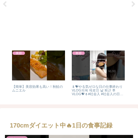
美容
美容
【簡単】美容効果も高い！秋鮭の
🌷💝やる気ゼロな日の仕事終わり
【
ムニエル
VLOG의욕 제로인 날 퇴근 후
のき
VLOG💝🌷#社会人 #社会人の日常
#日常 #休日 #olの日常 #vlog #자기
관리 #美容 #직장인 #美容day
170cmダイエット中🔥1日の食事記録