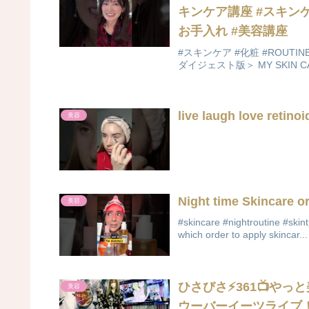
キンケア講座 #スキンケア 
お手入れ #美容講座
#スキンケア #化粧 #ROUTI
ダイジェスト版＞ MY SKIN 
live laugh love retino
美容
Night time Skincare 
美容
#skincare #nightroutine #skint
which order to apply skincar...
ひさびさ⚡361📺やっ
美容
ウーバーイーツライブ！