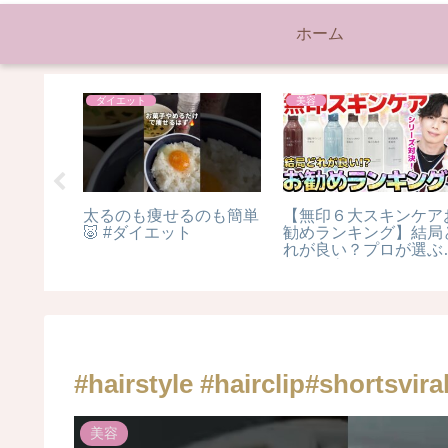
ホーム
ダイエット
美容
た私のと
太るのも痩せるのも簡単
【無印６大スキンケア
og #食
🐷 #ダイエット
勧めランキング】結局
 #1日
れが良い？プロが選ぶ
飯 #夜ご
印の最高傑作スキンケ
 #ダイエ
シリーズはこれだ！最
維持 #自
版【美白・シワ・ニキ
ビ・敏感肌・毛穴】
#hairstyle #hairclip#shortsvira
美容