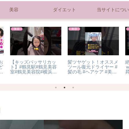
美容
ダイエット
当サイトについ
美容
美容
お
【キッズバッサリカッ
髪ツヤゲット！オススメ
ど
ト】#鶴見駅#鶴見美容
ツール復元ドライヤー #
無
室#鶴見美容院#横浜美
髪の毛 #ヘアケア #美容
ア
容室#横浜美容院#くび
#エステサロンオーナー
新
れヘア#韓国風ヘア#キ
#カリーノ #fyp
ッズカット#お子様カッ
ト#キッズカット男の子
#キッズカット女の子
l