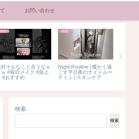
て
お問い合わせ
美容
美容
美容
絶対そんなこと言うなｗ
Night Routine | 暖かく過
美容師
ｗｗ #毎日メイク #急上
ごす平日夜のナイトルー
ラサラ
昇 #おすすめ
ティン | スキンケア
よかった
検索
検索