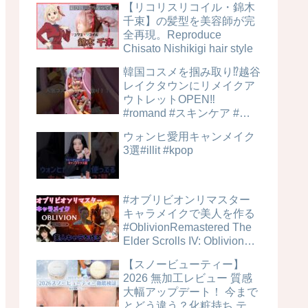
【リコリスリコイル・錦木
千束】の髪型を美容師が完
全再現。Reproduce
Chisato Nishikigi hair style
韓国コスメを掴み取り⁉︎越谷
レイクタウンにリメイクア
ウトレットOPEN‼️
#romand #スキンケア #美
容
ウォンヒ愛用キャンメイク
3選#illit #kpop
#オブリビオンリマスター
キャラメイクで美人を作る
#OblivionRemastered The
Elder Scrolls IV: Oblivion
Remastered #キャラメイク
【スノービューティー】
レシピ
2026 無加工レビュー 質感
大幅アップデート！ 今まで
とどう違う？化粧持ち テカ