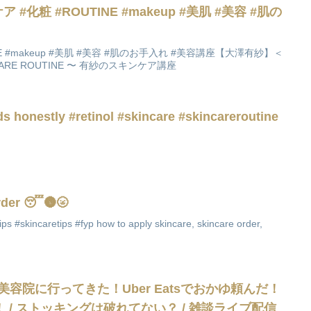
#化粧 #ROUTINE #makeup #美肌 #美容 #肌の
NE #makeup #美肌 #美容 #肌のお手入れ #美容講座【大澤有紗】＜
CARE ROUTINE 〜 有紗のスキンケア講座
ids honestly #retinol #skincare #skincareroutine
order 😴🌚🌝
ips #skincaretips #fyp how to apply skincare, skincare order,
と美容院に行ってきた！Uber Eatsでおかゆ頼んだ！
 / ストッキングは破れてない？ / 雑談ライブ配信