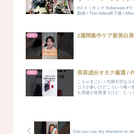
#ストッキング #ubereats #ライブ
動画 / This Video終了後 / A
美容
美容成分オタク厳選 /
美容
こりゃすごい！代用不可なス
コスが多いけどこういう唯一
も用途が全然違うけど、たっく
Can you use dry shampoo to cle