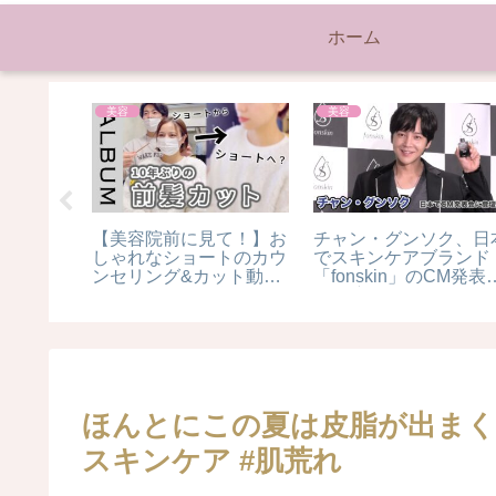
ホーム
美容
美容
社長がヤ
【美容院前に見て！】お
チャン・グンソク、日
痩せたキ
しゃれなショートのカウ
でスキンケアブランド
万円分を
ンセリング&カット動画
「fonskin」のCM発表
プレゼン
♪シースルー前髪で抜け
に登壇！フォトセッシ
は前回投
かんたっぷりのかわいい
ンの様子をお届け
#ダイエ
マッシュショートへ！
〖ALBUM〗
ほんとにこの夏は皮脂が出まくり
スキンケア #肌荒れ