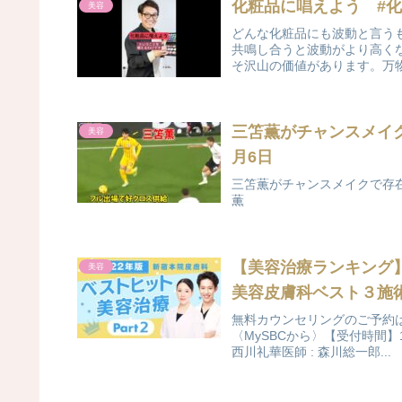
化粧品に唱えよう #
美容
どんな化粧品にも波動と言う
共鳴し合うと波動がより高く
そ沢山の価値があります。万物
三笘薫がチャンスメイク
美容
月6日
三笘薫がチャンスメイクで存在感
薫
【美容治療ランキング】
美容
美容皮膚科ベスト３施
無料カウンセリングのご予約はこ
〈MySBCから〉【受付時間】10時~
西川礼華医師 : 森川総一郎...