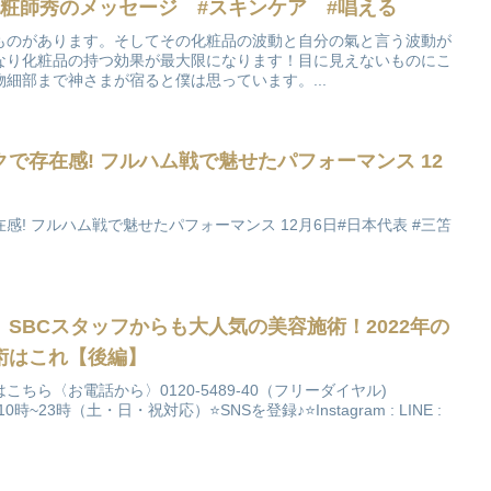
化粧師秀のメッセージ #スキンケア #唱える
ものがあります。そしてその化粧品の波動と自分の氣と言う波動が
なり化粧品の持つ効果が最大限になります！目に見えないものにこ
細部まで神さまが宿ると僕は思っています。...
で存在感! フルハム戦で魅せたパフォーマンス 12
! フルハム戦で魅せたパフォーマンス 12月6日#日本代表 #三笘
SBCスタッフからも大人気の美容施術！2022年の
術はこれ【後編】
ちら〈お電話から〉0120-5489-40（フリーダイヤル)
23時（土・日・祝対応）⭐️SNSを登録♪⭐️Instagram : LINE :