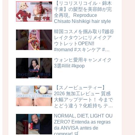
【リコリスリコイル・錦木
千束】の髪型を美容師が完
全再現。Reproduce
Chisato Nishikigi hair style
韓国コスメを掴み取り⁉︎越谷
レイクタウンにリメイクア
ウトレットOPEN‼️
#romand #スキンケア #美
容
ウォンヒ愛用キャンメイク
3選#illit #kpop
【スノービューティー】
2026 無加工レビュー 質感
大幅アップデート！ 今まで
とどう違う？化粧持ち テカ
リ 毛穴カバー力は？時間経
NORMAL, DIET, LIGHT OU
過検証！ ブライトニングス
ZERO? Entenda as regras
キンケアパウダー 4MSK 美
da ANVISA antes de
白ケア
comprar! 🛒