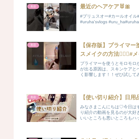
最近のヘアケア🐰🎀
美容
#プリュスオー#カールオイル#
#uruha'svlogs #uru_ha#uruh
【保存版】プライマー
美容
スメイクの方法👌🏻😏
プライマーを使うとモロモロが
が出る原因は、スキンケアと
く影響します！！ぜひ試してみ
【使い切り紹介】日用
美容
みなさまこんにちは♡今日は
り紹介の動画を見るのが大好
いいところも悪いところもハッ