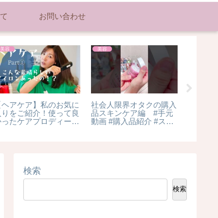
て
お問い合わせ
美容
美容
美容
【ヘアケア】私のお気に
社会人限界オタクの購入
White ka
入りをご紹介！使って良
品スキンケア編 #手元
|white k
かったケアプロディープ
動画 #購入品紹介 #スキ
| white k
とヴィダルサスーンのス
ンケア #Qoo10 #メガ割
white ka
チームストレートアイロ
#Anua
#makeu
ンが素晴らしい！！
検索
検索