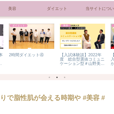
美容
ダイエット
当サイトについ
ダイエット
美容
本
2時間ダイエット④
【入試体験談】2022年
度 総合型選抜コミュニ
会
ケーション型＃山野美容
ョ
芸術短期大学
で脂性肌が会える時期や #美容 #