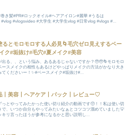
巻き髪#PR#ロックオイル#ヘアアイロン#麗華 #うるは
a #vlog #vlogsvideo #大学生 #大学生vlog #日常vlog #vlogs #...
塗るとモロモロする人必見🌀毛穴ゼロ見えするベー
#メイク#垢抜け#毛穴#夏メイク#美容
出る、、という悩み、あるあるじゃないですか？🥹🥹🌀モロモロ
ベースメイクの相性もあるけどやっぱりメイクの方法がかなり大き
てくださいー！✨#ベースメイク#垢抜け#...
品丨美容丨ヘアケア丨パック丨レビュー♡
ずっとやってみたかった使い切り紹介の動画です🥺！！私は使い切
きで、いつか自分もやってみたいなぁとコツコツ溜めていました💡
キリ言ったほうが参考になるかと思い説明し...