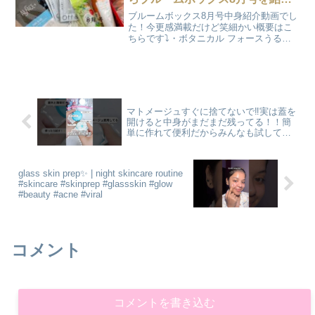
していくよ笑
ブルームボックス8月号中身紹介動画でし
た！今更感満載だけど笑細かい概要はこ
ちらです⤵️・ボタニカル フォースうるお
い クリーム洗顔料90g・880円（税込）濃
密もっちり泡で、洗いあがりすっきり＆
透明感のある肌に！うるおいを逃がさ
す、しっとり...
マトメージュすぐに捨てないで‼️実は蓋を
開けると中身がまだまだ残ってる！！簡
単に作れて便利だからみんなも試してみ
て✨ #マトメージュ #裏技 #前髪 #ヘア
ケア #前髪キープ
glass skin prep✨ | night skincare routine
#skincare #skinprep #glassskin #glow
#beauty #acne #viral
コメント
コメントを書き込む