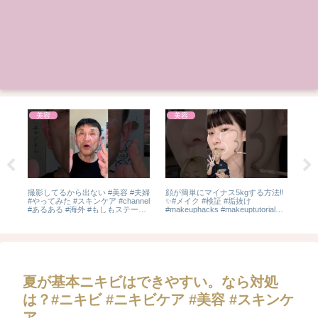
美容
美容
楽
撮影してるから出ない #美容 #夫婦
顔が簡単にマイナス5kgする方法‼️
バ
燃
#やってみた #スキンケア #channel
✨️#メイク #検証 #垢抜け
みた
す
#あるある #海外 #もしもステーシ
#makeuphacks #makeuptutorial
垢抜
ョン #funnypictures #line
#koreanmakeup #asianmakeup
#fyp
夏が基本ニキビはできやすい。なら対処
は？#ニキビ #ニキビケア #美容 #スキンケ
ア