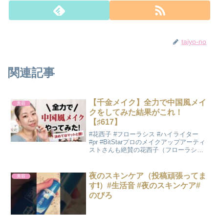
taiyo-no
関連記事
【千金メイク】全力で中国風メイ
美容
クをしてみた結果がこれ！
【♯617】
#花西子 #フローラシス #ハイライター
#pr #BitStarプロのメイクアップアーティ
ストさんも絶賛の花西子（フローラシ
ス）の商品みなさん使ったことあります
か？今は千金メイク（お嬢様メイク）が
トレンド入りして商品をチェックしてい
夜のスキンケア（投稿頑張ってま
美容
る方も...
す❗️）#生活音 #夜のスキンケア#
のびろ