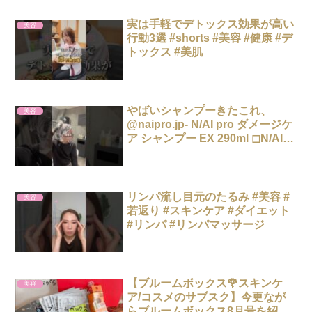
実は手軽でデトックス効果が高い
美容
行動3選 #shorts #美容 #健康 #デ
トックス #美肌
やばいシャンプーきたこれ、
美容
@naipro.jp- N/AI pro ダメージケ
ア シャンプー EX 290ml ◻︎N/AI
pro ダメージケア トリートメント
EX 250g#メンズヘア
リンパ流し目元のたるみ #美容 #
美容
若返り #スキンケア #ダイエット
#リンパ #リンパマッサージ
【ブルームボックス🌹スキンケ
美容
ア/コスメのサブスク】今更なが
らブルームボックス8月号を紹介