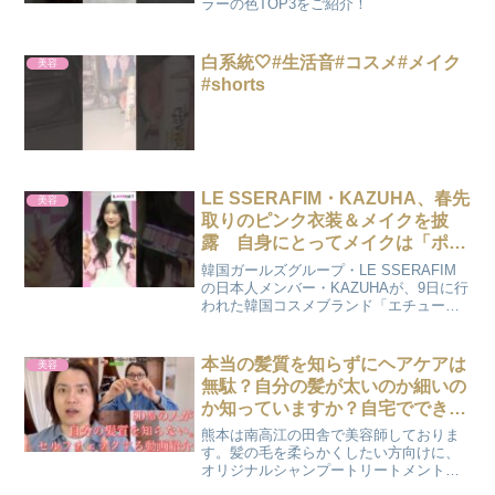
ラーの色TOP3をご紹介！
白系統🤍#生活音#コスメ#メイク
美容
#shorts
LE SSERAFIM・KAZUHA、春先
美容
取りのピンク衣装＆メイクを披
露 自身にとってメイクは「ポジ
ティブな力をくれる」
韓国ガールズグループ・LE SSERAFIM
の日本人メンバー・KAZUHAが、9日に行
われた韓国コスメブランド「エチュー
ド」の新製品発表会に登壇した。
本当の髪質を知らずにヘアケアは
美容
無駄？自分の髪が太いのか細いの
か知っていますか？自宅でできる
チェック法とは
熊本は南高江の田舎で美容師しておりま
す。髪の毛を柔らかくしたい方向けに、
オリジナルシャンプートリートメントを
販売しております美容師歴20年の知識と