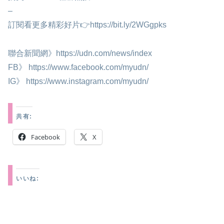
–
訂閱看更多精彩好片👉https://bit.ly/2WGgpks
聯合新聞網》https://udn.com/news/index
FB》 https://www.facebook.com/myudn/
IG》 https://www.instagram.com/myudn/
共有:
Facebook
X
いいね: