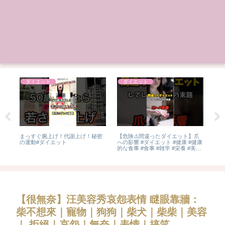
ダイエット
ダイエット
ン
まっすぐ腕上げ！代謝上げ！秘密
【危険⚠️間違ったダイエット】爪
【
の運動#ダイエット
への影響 #ダイエット #健康 #健康
時の
的な食事 #食事 #雑学 #栄養 #美容
#爪 #shorts
【很無奈】汪美容秀哀怨表情 瞇眼靠牆：
柴不想來｜寵物｜狗狗｜柴犬｜柴柴｜美容
｜ 拒絕｜哀怨｜無奈｜表情｜搞笑