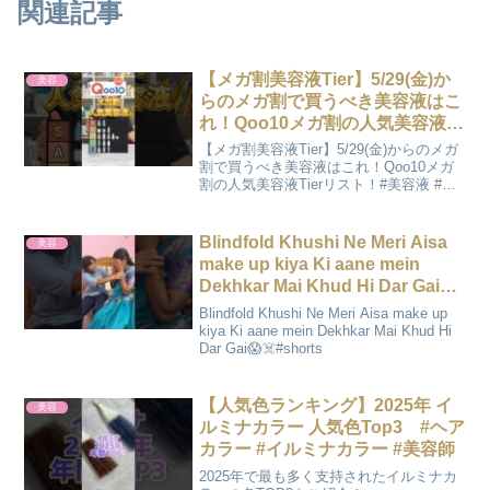
関連記事
【メガ割美容液Tier】5/29(金)か
美容
らのメガ割で買うべき美容液はこ
れ！Qoo10メガ割の人気美容液
Tierリスト！#美容液 #おすすめ美
【メガ割美容液Tier】5/29(金)からのメガ
容液 #qoo10 #メガ割 #メガ割お
割で買うべき美容液はこれ！Qoo10メガ
割の人気美容液Tierリスト！#美容液 #お
すすめ
すすめ美容液 #qoo10 #メガ割 #メガ割お
すすめ
Blindfold Khushi Ne Meri Aisa ￼
美容
make up kiya Ki aane mein
Dekhkar Mai Khud Hi Dar Gai￼￼￼😱
☠️#shorts
Blindfold Khushi Ne Meri Aisa make up
kiya Ki aane mein Dekhkar Mai Khud Hi
Dar Gai😱☠️#shorts
【人気色ランキング】2025年 イ
美容
ルミナカラー 人気色Top3 #ヘア
カラー #イルミナカラー #美容師
2025年で最も多く支持されたイルミナカ