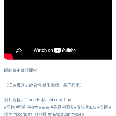
眼睛都不敢睜開🤣
【汪美容秀哀怨表情 瞇眼靠牆：柴不想來】
影片授權／Threads @cool.cool_boy
#寵物 #狗狗 #柴犬 #柴柴 #美容 #拒絕 #哀怨 #無奈 #表情 #
搞笑 #shorts #社群熱搜 #news #udn #video