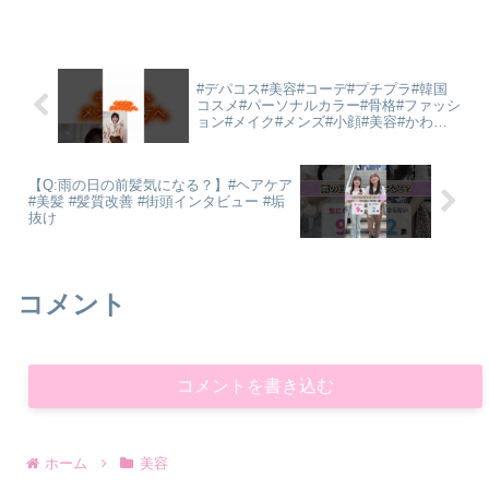
経験を詰め込みYouTube上で様々な視聴
者様からのお悩みなどを解決し様々なフ
ィードバックをも...
#デパコス#美容#コーデ#プチプラ#韓国
コスメ#パーソナルカラー#骨格#ファッシ
ョン#メイク#メンズ#小顔#美容#かわい
い#韓国#痩せる#トレンド#2026#大阪#デ
ニム#おしゃれ#ヘアスタイル#モテ
【Q:雨の日の前髪気になる？】#ヘアケア
#美髪 #髪質改善 #街頭インタビュー #垢
抜け
コメント
コメントを書き込む
ホーム
美容