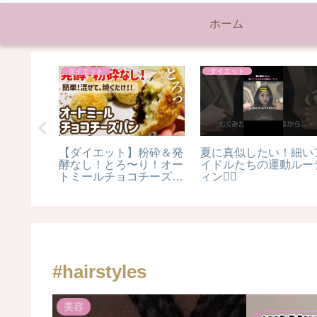
ホーム
美容
美容
目！#産
雨に濡れた時の髪の毛 #
#curlycut #haircare
rts
カイト #ダメージケア #
#naturalhair #curlyhair
ヘアケア #ホームケア #
雨#デリケートゾーン #
岡谷 #諏訪 #茅野 #下諏
訪
#hairstyles
美容