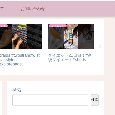
て
お問い合わせ
美容
ダイエット
ダイエッ
18歳大学1年生の頃のメ
簡単デトックスキムチチ
#ダイエ
イク再現してみた‼️
ゲ♡作り方はインスタに
#diet #w
✨#ダイエットレシピ #
四毒抜き
ダイエット中の食事 #腸
ト #お
活 #腸活ダイエット #キ
フリー #
ムチチゲ#ダイエットキ
ムチチゲ
検索
検索