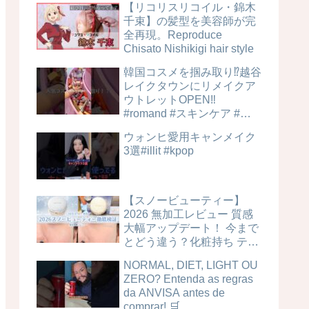
【リコリスリコイル・錦木
千束】の髪型を美容師が完
全再現。Reproduce
Chisato Nishikigi hair style
韓国コスメを掴み取り⁉︎越谷
レイクタウンにリメイクア
ウトレットOPEN‼️
#romand #スキンケア #美
容
ウォンヒ愛用キャンメイク
3選#illit #kpop
【スノービューティー】
2026 無加工レビュー 質感
大幅アップデート！ 今まで
とどう違う？化粧持ち テカ
リ 毛穴カバー力は？時間経
NORMAL, DIET, LIGHT OU
過検証！ ブライトニングス
ZERO? Entenda as regras
キンケアパウダー 4MSK 美
da ANVISA antes de
白ケア
comprar! 🛒