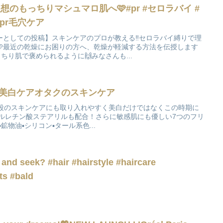
想のもっちりマシュマロ肌へ🩷#pr #セロラバイ #
ュマロ肌 #PDRN #pr毛穴ケア
としての投稿】スキンケアのプロが教える‼️セロラバイ縛りで理
🩷最近の乾燥にお困りの方へ、乾燥が軽減する方法を伝授します
っちり肌で褒められるように🙌みなさんも...
い美白ケアオタクのスキンケア
普段のスキンケアにも取り入れやすく美白だけではなくこの時期に
チルレチン酸ステアリルも配合！さらに敏感肌にも優しい7つのフリ
鉱物油▪︎シリコン▪︎タール系色...
 and seek? #hair #hairstyle #haircare
ts #bald