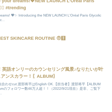
ike your dreams!💖NEW LAUNCH L’Oréal Paris
‍♀️ #trending
 dreams! 💖✨ Introducing the NEW LAUNCH L'Oréal Paris Glycolic
c...
EST SKINCARE ROUTINE 🤨🧮
！英語オンリーのカウンセリング風景♪なりたいが叶
アンスカラー！〖ALBUM〗
せcut.渡部将平はEnglish OK.【担当者】渡部将平【ALBUM
ramのフォロワー数46万人超！！（2022/9/21現在）是非、ご覧下
.