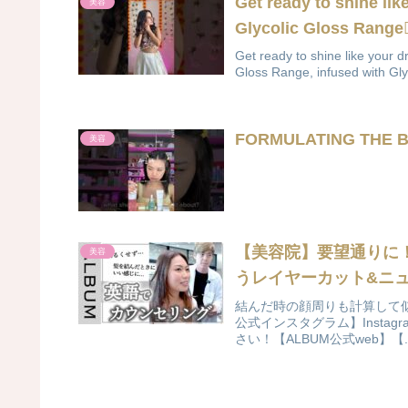
Get ready to shine l
美容
Glycolic Gloss Range💁
Get ready to shine like your
Gloss Range, infused with Gly
FORMULATING THE B
美容
【美容院】要望通りに
美容
うレイヤーカット&ニュ
結んだ時の顔周りも計算して似合わ
公式インスタグラム】Instag
さい！【ALBUM公式web】【..