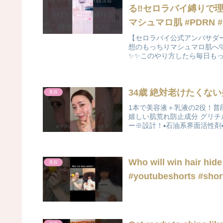
る‼️セロラバイ縛りで理
マシ
【セロラバイ公式アンバサダー
想のもっちりマシュマロ肌へ
✨️✨️このやり方したら毎日も
34歳 絶対老けたくな
美容
1本で美容液＋乳液の2役！
嬉しい肌荒れ防止成分 グリ
ー※設計！▪︎石油系界面活性剤▪︎
Who will win hair hide
美容
#youtubeshorts #shor