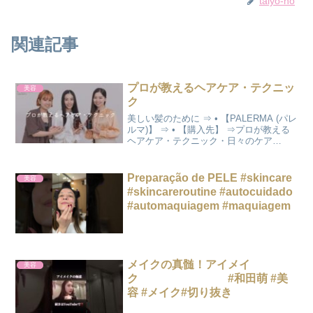
taiyo-no
関連記事
プロが教えるヘアケア・テクニッ
美容
ク
美しい髪のために ⇒ • 【PALERMA (パレ
ルマ)】 ⇒ • 【購入先】 ⇒プロが教える
ヘアケア・テクニック・日々のケア
00:16・髪の乾かし方 01:24・基本習慣
02:18・食事について 02:51・美容師目線
のヘアケア 04...
Preparação de PELE #skincare
美容
#skincareroutine #autocuidado
#automaquiagem #maquiagem
メイクの真髄！アイメイ
美容
ク #和田萌 #美
容 #メイク#切り抜き