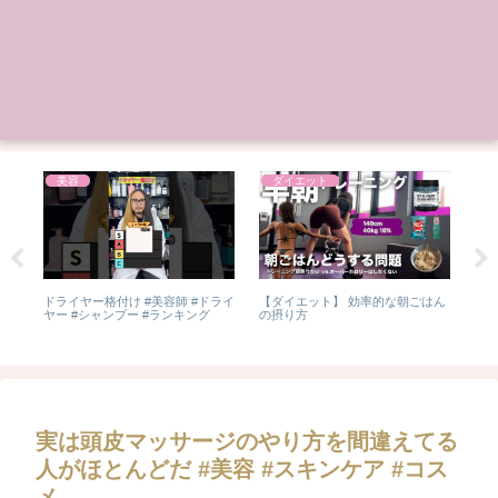
美容
ダイエット
る
ドライヤー格付け #美容師 #ドライ
【ダイエット】 効率的な朝ごはん
常
うが
ヤー #シャンプー #ランキング
の摂り方
実は頭皮マッサージのやり方を間違えてる
人がほとんどだ #美容 #スキンケア #コス
メ