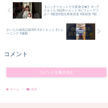
【バッサリカットで大変身🫢💓】 #ヘア
スタイル #顔周りカット #ビフォーアフ
ター #髪型#恵比寿美容室 #美容室 #前髪
カット #ミディアムレイヤー #レイヤー
カット
かいたの成長記録365 #ダイエット #トレ
ーニング #運動
コメント
コメントを書き込む
ホーム
美容