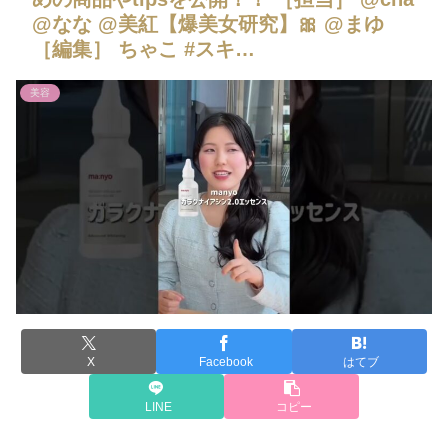
@なな @美紅【爆美女研究】🎀 @まゆ
［編集］ ちゃこ #スキ…
美容
X
Facebook
はてブ
LINE
コピー