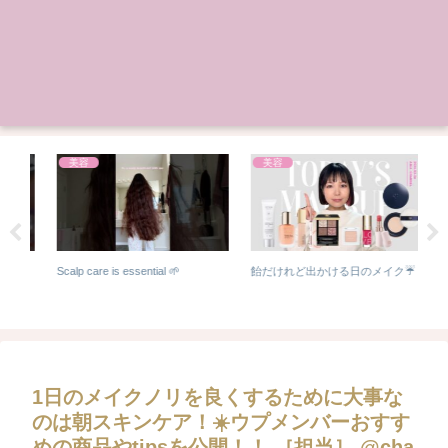
美容
美容
Scalp care is essential 🌱
飴だけれど出かける日のメイク☔
【
ン
｜
ら
1日のメイクノリを良くするために大事な
のは朝スキンケア！☀️ウプメンバーおすす
めの商品やtipsを公開！！ ［担当］ @cha