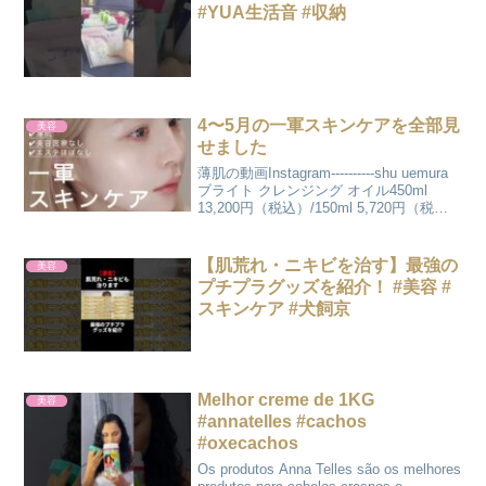
#YUA生活音 #収納
4〜5月の一軍スキンケアを全部見
美容
せました
薄肌の動画Instagram----------shu uemura
ブライト クレンジング オイル450ml
13,200円（税込）/150ml 5,720円（税
込）・肌の透明感を高めることに特化・
W洗顔不要で肌の潤いを守る・バリア機
能を保...
【肌荒れ・ニキビを治す】最強の
美容
プチプラグッズを紹介！ #美容 #
スキンケア #犬飼京
Melhor creme de 1KG
美容
#annatelles #cachos
#oxecachos
Os produtos Anna Telles são os melhores