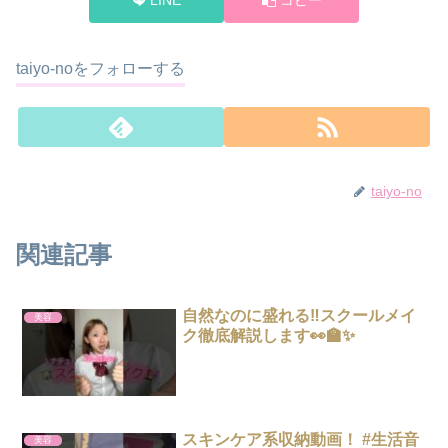
taiyo-noをフォローする
taiyo-no
関連記事
自然なのに盛れる‼️スクールメイ
美容
ク徹底解説します👀🏫✨
スキンケア系収納動画！ #生活音
美容