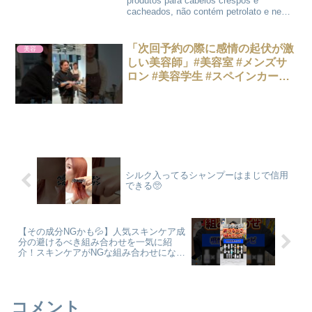
produtos para cabelos crespos e
cacheados, não contém petrolato e nem
parabeno, ...
「次回予約の際に感情の起伏が激
美容
しい美容師」#美容室 #メンズサ
ロン #美容学生 #スペインカール
#美容室あるある
シルク入ってるシャンプーはまじで信用
できる🥺
【その成分NGかも💦】人気スキンケア成
分の避けるべき組み合わせを一気に紹
介！スキンケアがNGな組み合わせになっ
てないか確認してみて！ #スキンケア #
美容 #コスメ #スキンケア成分 #美容成分
コメント