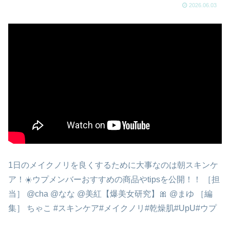
2026.06.03
1日のメイクノリを良くするために大事なのは朝スキンケ
ア！☀️ウプメンバーおすすめの商品やtipsを公開！！ ［担
当］ @cha @なな @美紅【爆美女研究】🎀 @まゆ ［編
集］ ちゃこ #スキンケア#メイクノリ#乾燥肌#UpU#ウプ