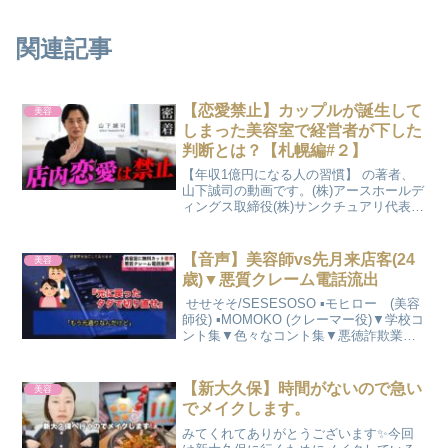
関連記事
【恋愛禁止】カップルが誕生して
美容
しまった美容室で経営者が下した
判断とは？【札幌編#２】
【年収1億円になる人の習慣】 の著者、
山下誠司の動画です。(株)アースホールデ
ィングス取締役(株)サンクチュアリ代表取
締役日本最大級の240店舗を展開する美容
室「EARTH」を運営。山下誠司公式HP
山下誠司公式Twitter山下誠司公式In...
【音声】美容師vs先月来店客(24
美容
歳)▼悪質クレーム電話流出
︎ せせそそ/SESESOSO ▪️モヒロー (美容
師役) ▪️MOMOKO (クレーマー役)▼学校コ
ント集▼色々なコント集▼悪徳詐欺業者
vsおばあちゃんシリーズ▼適当ニュース
シリーズ▼ヤンキー高校シリーズ#クレー
ム #クレーマー #電話 ...
【新大久保】時間がないので急い
美容
でメイクします。
みてくれてありがとうございます✨今回