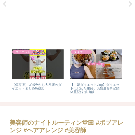
ダイエット
ダイエット
うか
【保存版】ズボラから大反響のダ
【主婦ダイエットvlog】ダイエッ
ジ
イエットまとめ6選❤️‍🔥
トはじめた主婦。8週目|食事記録|
士 
体重記録|筋肉飯
動
美容師のナイトルーティン🫶🏻 #ボブアレ
ンジ #ヘアアレンジ #美容師