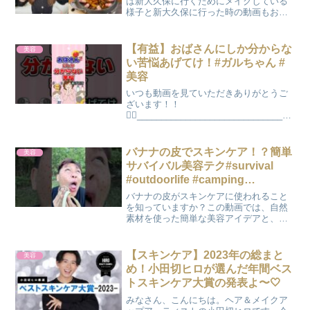
は新大久保に行くためにメイクしている
様子と新大久保に行った時の動画もおま
けで載せているので、少しでも参考にな
ったら嬉しいです🙆‍♂️今回のメイクもプチ
プラコスメ多めです！！📙書籍発売
【有益】おばさんにしか分からな
美容
中！！『顔面が「足の裏...
い苦悩あげてけ！#ガルちゃん #
美容
いつも動画を見ていただきありがとうご
ざいます！！
🙇‍♀️________________________________
_【お仕事のご依頼について】お仕事のご
依頼は、記載しているメールアドレス宛
にお願いいたします！_____________...
バナナの皮でスキンケア！？簡単
美容
サバイバル美容テク#survival
#outdoorlife #camping
#bushcraft
バナナの皮がスキンケアに使われること
を知っていますか？この動画では、自然
素材を使った簡単な美容アイデアと、肌
を清潔に保つための基本ポイントを紹介
します。※肌に合わない場合はすぐ使用
を中止してください。#美容#スキンケア#
【スキンケア】2023年の総まと
美容
バナナ#フェイスケア...
め！小田切ヒロが選んだ年間ベス
トスキンケア大賞の発表よ〜🤍
みなさん、こんにちは。ヘア＆メイクア