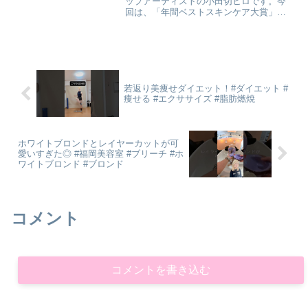
ップアーティストの小田切ヒロです。今
回は、「年間ベストスキンケア大賞」の
ご紹介です。ついにこの時期がやってき
たわよ〜🤍今年1年で色々スキンケアアイ
テムに触れましたが、その中でも格別に
よかったものを部門別に...
若返り美痩せダイエット！#ダイエット #
痩せる #エクササイズ #脂肪燃焼
ホワイトブロンドとレイヤーカットが可
愛いすぎた◎ #福岡美容室 #ブリーチ #ホ
ワイトブロンド #ブロンド
コメント
コメントを書き込む