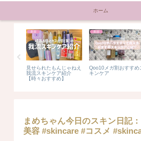
ホーム
美容
美容
ット記
見せられたもんじゃねえ
Qoo10メガ割おすすめ
ダイエッ
我流スキンケア紹介
キンケア
 #ダ
【時々おすすめ】
まめちゃん今日のスキン日記：Day 13 
美容 #skincare #コスメ #skincar