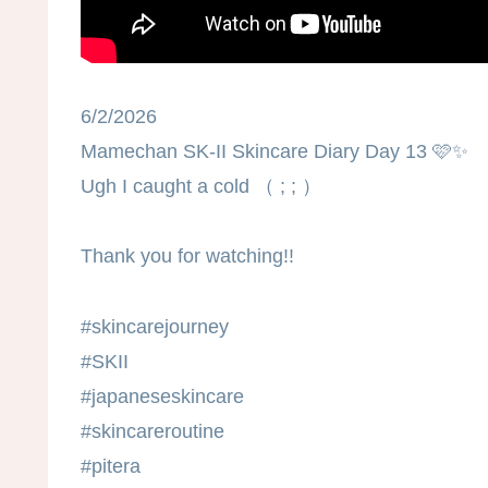
6/2/2026
Mamechan SK-II Skincare Diary Day 13 🩷✨
Ugh I caught a cold （ ; ; ）
Thank you for watching!!
#skincarejourney
#SKII
#japaneseskincare
#skincareroutine
#pitera