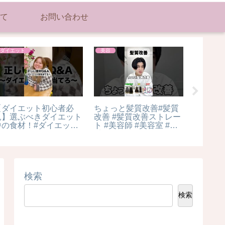
て
お問い合わせ
ダイエット
美容
ダイエッ
【ダイエット初心者必
ちょっと髪質改善#髪質
ダイエッ
見】選ぶべきダイエット
改善 #髪質改善ストレー
目 #sh
中の食材！#ダイエット
ト #美容師 #美容室 #縮
#43日目
食品
毛矯正
チ #ポン
せる #料
#cooki
検索
検索