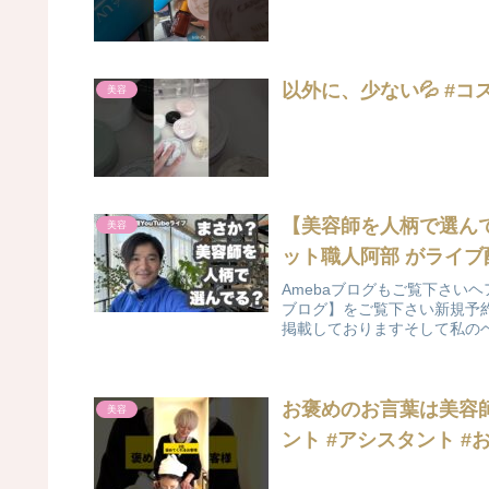
以外に、少ない💦 #コス
美容
【美容師を人柄で選んでる
美容
ット職人阿部 がライブ
Amebaブログもご覧下さい
ブログ】をご覧下さい新規予約
掲載しておりますそして私のヘ
お褒めのお言葉は美容師
美容
ント #アシスタント #お