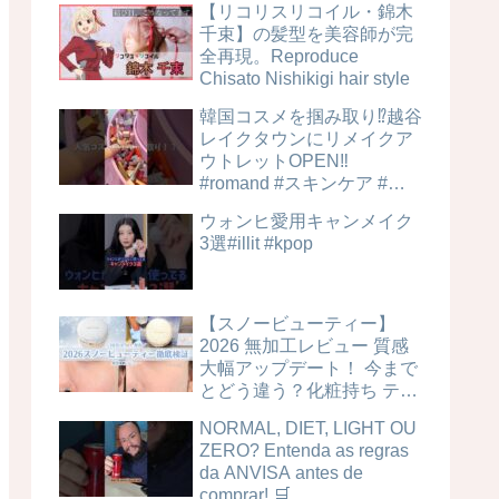
【リコリスリコイル・錦木
千束】の髪型を美容師が完
全再現。Reproduce
Chisato Nishikigi hair style
韓国コスメを掴み取り⁉︎越谷
レイクタウンにリメイクア
ウトレットOPEN‼️
#romand #スキンケア #美
容
ウォンヒ愛用キャンメイク
3選#illit #kpop
【スノービューティー】
2026 無加工レビュー 質感
大幅アップデート！ 今まで
とどう違う？化粧持ち テカ
リ 毛穴カバー力は？時間経
NORMAL, DIET, LIGHT OU
過検証！ ブライトニングス
ZERO? Entenda as regras
キンケアパウダー 4MSK 美
da ANVISA antes de
白ケア
comprar! 🛒