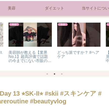
美容
ダイエット
当サイトについ
美容
美容
ス
美容師が教える【業界
どっち派ですか？ #ヘア
No.1】超高評価で話題
ケア
の今までにない市販のシ
ャンプーが出たぞ
⭐︎SK-II⭐︎ #skii #スキンケア #
eroutine #beautyvlog