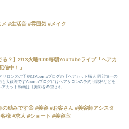
メ #生活音 #雰囲気 #メイク
？】2/13火曜9:00毎朝YouTubeライブ「ヘアカ
配信中！」
ヘアサロンのご予約はAbemaブログの【ヘアカット職人 阿部慎一の
も大歓迎ですAbemaブログにはヘアサロンの予約可能枠などを
アカット動画は【撮影を希望され...
の励みです😌 #美容 #お客さん #美容師アシスタ
客様 #求人 #ショート #美容室