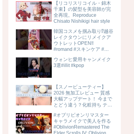
【リコリスリコイル・錦木
千束】の髪型を美容師が完
全再現。Reproduce
Chisato Nishikigi hair style
韓国コスメを掴み取り⁉︎越谷
レイクタウンにリメイクア
ウトレットOPEN‼️
#romand #スキンケア #美
容
ウォンヒ愛用キャンメイク
3選#illit #kpop
【スノービューティー】
2026 無加工レビュー 質感
大幅アップデート！ 今まで
とどう違う？化粧持ち テカ
リ 毛穴カバー力は？時間経
#オブリビオンリマスター
過検証！ ブライトニングス
キャラメイクで美人を作る
キンケアパウダー 4MSK 美
#OblivionRemastered The
白ケア
Elder Scrolls IV: Oblivion