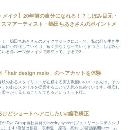
トメイク】20年前の自分になれる！？しぼみ目元・
カリスマアーティスト・嶋田ちあきさんのポイントメ
た！ 嶋田ちあきさんのメイクマジックによって、私の顔が生き生
日毎に小粒化していく目、短く少なくなっていくまつ毛、しぼみが
いる各パーツがメイクで際立って、まるで2...
air design melo」のヘアカットを体験
経験のあるスタイリストが在籍する実力派揃いのメロさんは、その
さ」のあるスタイルを提案することで人気を集めています。徹底し
柔らかく見せることができるというカット技...
るけどショートヘアにしたい#縮毛矯正
ye Group自社開発のjewelry system(ジュエリーシステムシリ
にします♪店舗は銀座・表参道・原宿・高知に8店舗展開中ホーム