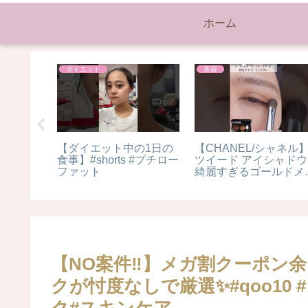
ホーム
ダイエット
美容
イク】守
【ダイエット中の1日の
【CHANEL/シャネル
る感を出
食事】#shorts #プチロー
ツイード アイシャドウ
メイク！
ファット
綺麗すぎるゴールドメ
盛りたい
ク#shorts
【NO案件‼️】メガ割クーポン余
クが忖度なしで厳選✨#qoo10
ク#スキンケア