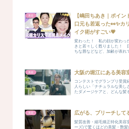
【嶋田ちあき｜ポイン
美容
口元も若返った👀✨
イク術がすごい💗
変わった！ 私の顔が変わっ
きと若々しく甦りました！ 
ちな唇などなど、加齢が表れて
大阪の堀江にある美容室「h
美容
コンテストでグランプリ受賞
人らしい「ナチュラルな美し
たダメージケアと、どんな髪も
広がる、ブリーチして
美容
髪質改善・縮毛矯正特化美容室AnF
ーズ)で驚くほどの美髪・艶髪