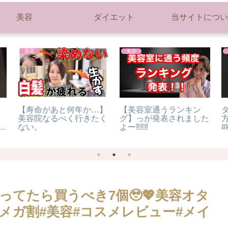
美容
ダイエット
当サイトについ
美容
美容
】
【寿命があと何年か…】
【美容室通うランキン
美容院なるべく行きたく
グ】っが発表されました
イ
ない。
よー‼️‼️‼️
#
ってたら買うべき7個🥹💖美容オタ
 #メガ割#美容#コスメレビュー#メイ