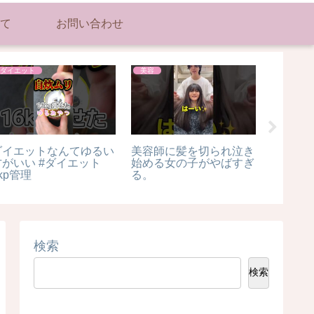
て
お問い合わせ
ダイエット
美容
美容
ダイエットなんてゆるい
美容師に髪を切られ泣き
いつま
方がいい #ダイエット
始める女の子がやばすぎ
どうし
kp管理
る。
さ #秘訣
美容 #土
検索
検索