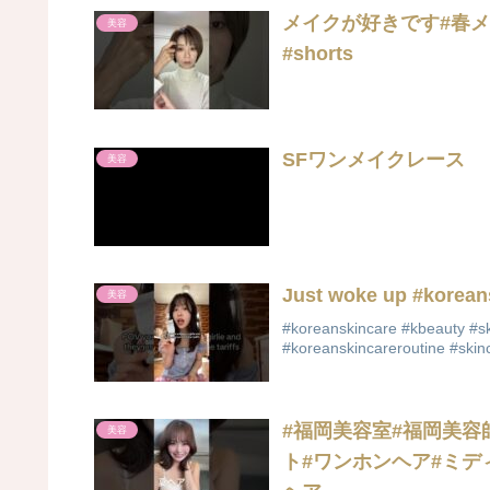
メイクが好きです#春メイ
美容
#shorts
SFワンメイクレース
美容
Just woke up #korean
美容
#koreanskincare #kbeauty #sk
#koreanskincareroutine #skinc
#福岡美容室#福岡美容
美容
ト#ワンホンヘア#ミデ