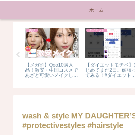
ホーム
美容
ダイエット
エット】
【メガ割】Qoo10購入
【ダイエットモチベ】
せよう！
品！激安・中国コスメで
じめてまだ2日。頑張
インスム
あざと可愛いメイクした
てみる！#ダイエット 
 #プロ
らどうなる？？
運動不足解消
wash & style MY DAUGHTER’S 
#protectivestyles #hairstyle