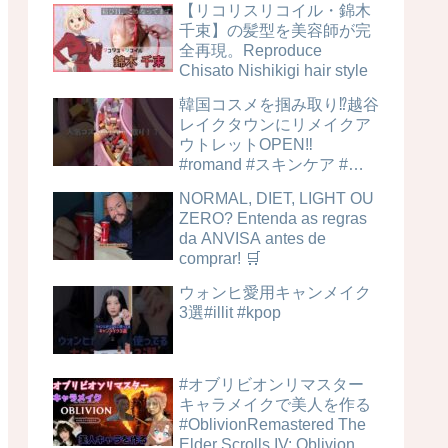
【リコリスリコイル・錦木
千束】の髪型を美容師が完
全再現。Reproduce
Chisato Nishikigi hair style
韓国コスメを掴み取り⁉︎越谷
レイクタウンにリメイクア
ウトレットOPEN‼️
#romand #スキンケア #美
容
NORMAL, DIET, LIGHT OU
ZERO? Entenda as regras
da ANVISA antes de
comprar! 🛒
ウォンヒ愛用キャンメイク
3選#illit #kpop
#オブリビオンリマスター
キャラメイクで美人を作る
#OblivionRemastered The
Elder Scrolls IV: Oblivion