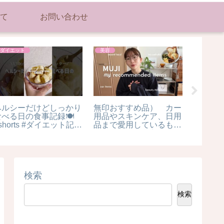
て
お問い合わせ
ダイエット
美容
美容
ヘルシーだけどしっかり
無印おすすめ品） カー
【カラ
食べる日の食事記録🍽️
用品やスキンケア、日用
術】#s
orts #ダイエット記録
品まで愛用しているもの
#あるあ
食事記録 #ダイエットレ
全て紹介！無印良品週間
美容室
シピ#ダイエット #社会
vlog #日常vlog
検索
検索