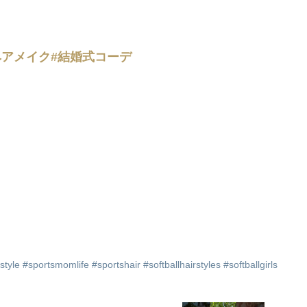
ヘアメイク#結婚式コーデ
le #sportsmomlife #sportshair #softballhairstyles #softballgirls