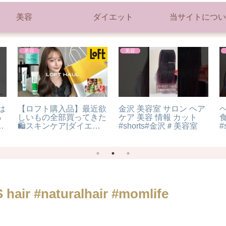
美容
ダイエット
当サイトについ
美容
美容
は
【ロフト購入品】最近欲
金沢 美容室 サロン ヘア
っ
しいもの全部買ってきた
ケア 美容 情報 カット
#
🛍️スキンケア|ダイエッ
#shorts#金沢＃美容室
#sh
ト|紫外線対策…etc
人
hair #naturalhair #momlife