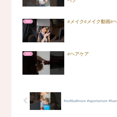
ヘア
#メイク#メイク動画#
美容
#ヘアケア
美容
#softballmom #sportsmom #hairsty