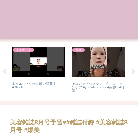
ダイエット
美容
ダイエット効果が高い野菜３
キュレットバブルマスク #スキ
【
#Shorts
ンケア #youtubeshorts #美容 #韓
ュ
国
と大
イラ
Rak
美容雑誌8月号予習♥#雑誌付録 #美容雑誌8
月号 #爆美