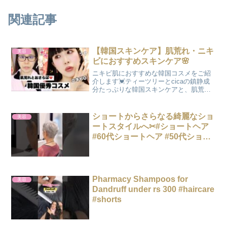
関連記事
【韓国スキンケア】肌荒れ・ニキ
美容
ビにおすすめスキンケア🌸
ニキビ肌におすすめな韓国コスメをご紹
介します💓ティーツリーとcicaの鎮静成
分たっぷりな韓国スキンケアと、肌荒れ
やニキビ肌でも安心して使えるクッショ
ンファンデ！春にぴったりなデイリーメ
イクしやすいラメシャドウも🌸スキンケ
ショートからさらなる綺麗なショ
美容
アからアイメイクまで...
ートスタイルへ✂︎#ショートヘア
#60代ショートヘア #50代ショー
トヘア #似合わせカット
Pharmacy Shampoos for
美容
Dandruff under rs 300 #haircare
#shorts