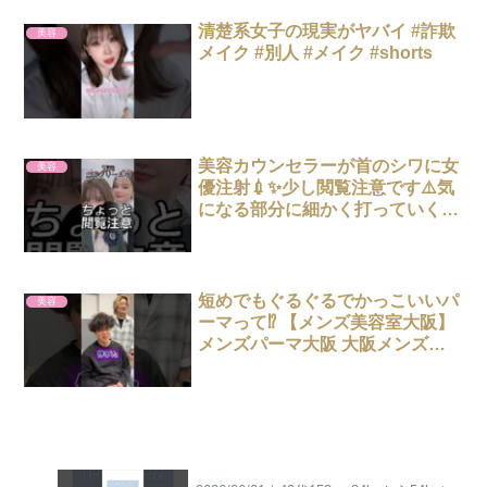
清楚系女子の現実がヤバイ #詐欺
美容
メイク #別人 #メイク #shorts
美容カウンセラーが首のシワに女
美容
優注射💉✨少し閲覧注意です⚠️気
になる部分に細かく打っていくこ
とで、肌細胞を再生してシワを改
善させます！ #shorts #美容 #
女優注射
短めでもぐるぐるでかっこいいパ
美容
ーマって⁉️ 【メンズ美容室大阪】
メンズパーマ大阪 大阪メンズパ
ーマ 波巻きパーマ 波巻きパーマ
大阪 波巻きスパイラル大阪 波巻
きスパイラルパーマ ぐるぐるパ
ーマ