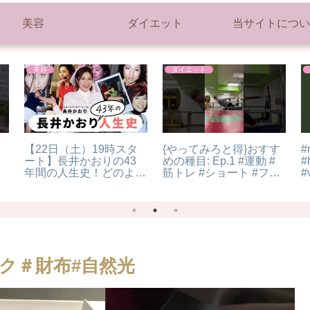
美容
ダイエット
当サイトについ
美容
ダイエット
【22日（土）19時スタ
{やってみろと得}おすす
#
ート】長井かおりの43
めの種目: Ep.1 #運動 #
#
年間の人生史！どのよう
筋トレ #ショート #フィ
#
にヘア＆メイクアップア
ットネス #筋肉 #ダイエ
#
ーティストになったの
ット
#
か？引っ込み思案な幼少
期、安室ちゃんに憧れた
ギャル期まで遡ります！
🔥
ク＃財布#自然光