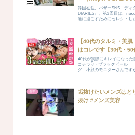
韓国在住、バザーSNSエディターn
DIARIES』。第3回目は、
適に過ごすためにセレクトしたア
【40代のタルミ・美肌
美容
はコレです【30代・5
40代が実際にキレイになった
コチラ👇・ブラックピール 
グ 小顔のモニターさんですが
垢抜けたいメンズはとり
美容
抜け #メンズ美容