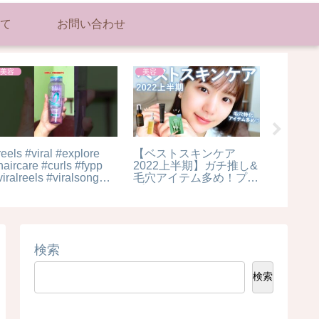
て
お問い合わせ
美容
美容
ダイエッ
reels #viral #explore
【ベストスキンケア
【ダイ
haircare #curls #fypp
2022上半期】ガチ推し&
できる
viralreels #viralsong
毛穴アイテム多め！プチ
品解説☺
viralvideo #loreal
プラ / デパコス / 韓国ス
review #yt
キンケアの中から総合
No.1アイテムのみ紹
介！【リピ買い】
検索
検索