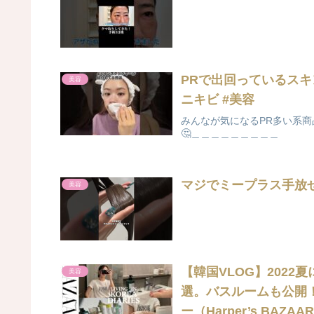
PRで出回っているスキンケ
美容
ニキビ #美容
みんなが気になるPR多い系商
🤔＿＿＿＿＿＿＿＿＿
マジでミープラス手放せない
美容
【韓国VLOG】202
美容
選。バスルームも公開！｜L
ー（Harper’s BAZA