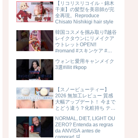
【リコリスリコイル・錦木
千束】の髪型を美容師が完
全再現。Reproduce
Chisato Nishikigi hair style
韓国コスメを掴み取り⁉︎越谷
レイクタウンにリメイクア
ウトレットOPEN‼️
#romand #スキンケア #美
容
ウォンヒ愛用キャンメイク
3選#illit #kpop
【スノービューティー】
2026 無加工レビュー 質感
大幅アップデート！ 今まで
とどう違う？化粧持ち テカ
リ 毛穴カバー力は？時間経
NORMAL, DIET, LIGHT OU
過検証！ ブライトニングス
ZERO? Entenda as regras
キンケアパウダー 4MSK 美
da ANVISA antes de
白ケア
comprar! 🛒