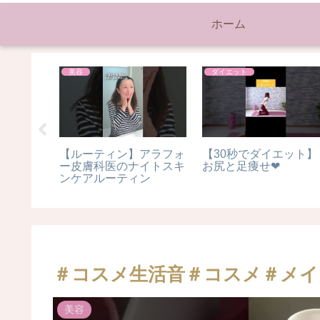
ホーム
美容
ダイエット
ました
【ルーティン】アラフォ
【30秒でダイエット】
の健康ポ
ー皮膚科医のナイトスキ
お尻と足痩せ❤︎
あるので
ンケアルーティン
ってくだ
やせる #
#食事 #
ット
＃コスメ生活音＃コスメ＃メイ
美容