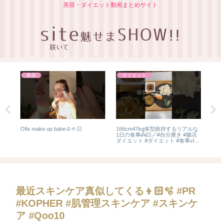
美容・ダイエット動画まとめサイト
美容
ダイエット
お
Ofis make up babe☺️🤌🏻
166cm47kg体型維持するリアルな
置き
ナー
1日の食事👼🏻🪄#自分磨き #腸活
量 
ダイエット #ダイエット #食事vlog
ご飯
#食べ痩せ #爆美女 #健康的に痩せ
に君
る #1日の食事 #食事記録
に君
最近スキンケア真似してくる👦🏻🫧 #PR
#KOPHER #肌管理スキンケア #スキンケ
ア #Qoo10