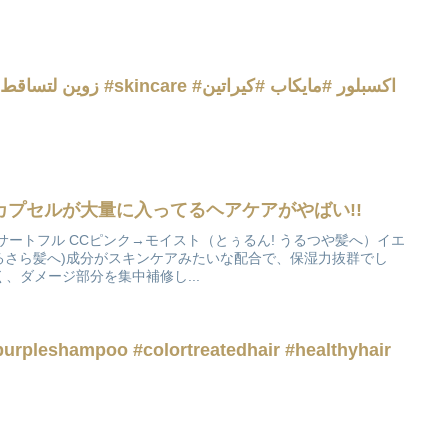
زوين لتساقط الشعو #اكسبلور #مايكاب #skincare #اكسبلور #مايكاب #كيراتين
カプセルが大量に入ってるヘアケアがやばい!!
️サートフル CCピンク→モイスト（とぅるん! うるつや髪へ）イエ
うるさら髪へ)成分がスキンケアみたいな配合で、保湿力抜群でし
く、ダメージ部分を集中補修し...
purpleshampoo #colortreatedhair #healthyhair