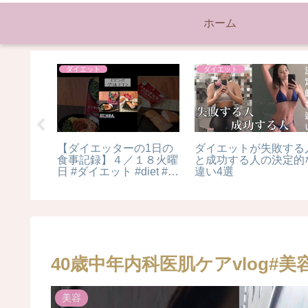
ホーム
ダイエット
ダイエット
たずら
【ダイエッターの1日の
ダイエットが失敗する
CHOOLが
食事記録】４／１８火曜
と成功する人の決定的
ったライフ
日 #ダイエット #diet #減
違い4選
よ！新学
量 #ボディメイク
#bodymake #ダイエット
生活 #ダイエット記録 #
痩せる #ダイエット中の
食事
40歳中年内科医肌ケアvlog#美容 
美容