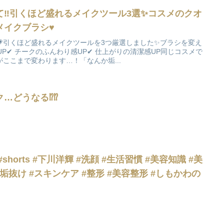
‼️引くほど盛れるメイクツール3選✨コスメのクオ
メイクブラシ♥
引くほど盛れるメイクツールを3つ厳選しました✨ブラシを変え
UP✔ チークのふんわり感UP✔ 仕上がりの清潔感UP同じコスメで
ここまで変わります…！「なんか垢...
どうなる⁉️⁉️
horts #下川洋輝 #洗顔 #生活習慣 #美容知識 #美
#垢抜け #スキンケア #整形 #美容整形 #しもかわの