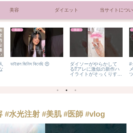
美容
ダイエット
当サイトについ
美容
美容
人
ভাইরাল জিনিস কিনেছি 😍
ダイソーがやらかして
な
る⁉︎アレに激似の新作ハ
イライトがそっくりすぎ
ツ
た？ #コスメ #美容 #メ
イク #daiso #100均
#水光注射 #美肌 #医師 #vlog