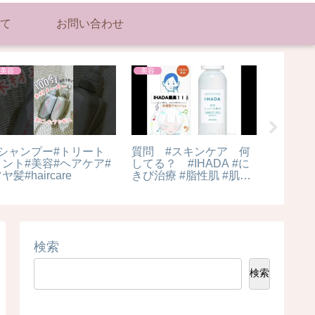
て
お問い合わせ
美容
美容
美容
#シャンプー#トリート
質問 #スキンケア 何
【医師が
メント#美容#ヘアケア#
してる？ #IHADA #に
ン”がヤ
ヤ髪#haircare
きび治療 #脂性肌 #肌荒
アレベ
れ #vtuber
の値段
検索
検索