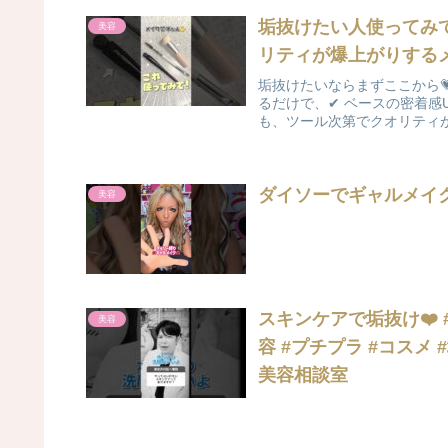
垢抜けたい人使ってみて
美容
リティが爆上がりする
垢抜けたいならまずここから
るだけで、✔ ベースの密着感
も、ツール次第でクオリティが
ダイソーでギャルメイク…
美容
スキンケアで垢抜け❤️ #s
美容
容 #プチプラ #コスメ 
美容相談室