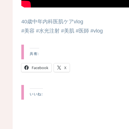
40歳中年内科医肌ケアvlog
#美容 #水光注射 #美肌 #医師 #vlog
共有:
Facebook
X
いいね: