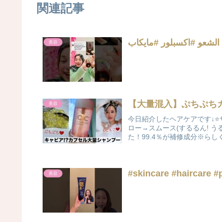
関連記事
美容
【大量混入】ぷちぷち
美容
今日紹介したヘアケアです↓⭐
ロー→スムース(するるん! 
た！99.4％が補修成分※らし
#skincare #haircare #
美容