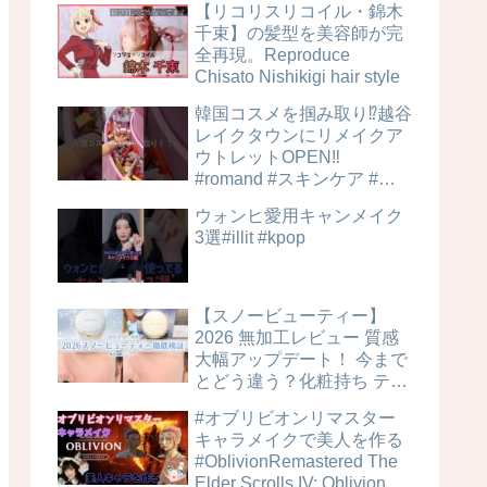
【リコリスリコイル・錦木
千束】の髪型を美容師が完
全再現。Reproduce
Chisato Nishikigi hair style
韓国コスメを掴み取り⁉︎越谷
レイクタウンにリメイクア
ウトレットOPEN‼️
#romand #スキンケア #美
容
ウォンヒ愛用キャンメイク
3選#illit #kpop
【スノービューティー】
2026 無加工レビュー 質感
大幅アップデート！ 今まで
とどう違う？化粧持ち テカ
リ 毛穴カバー力は？時間経
#オブリビオンリマスター
過検証！ ブライトニングス
キャラメイクで美人を作る
キンケアパウダー 4MSK 美
#OblivionRemastered The
白ケア
Elder Scrolls IV: Oblivion