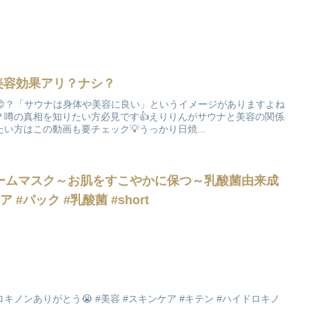
美容効果アリ？ナシ？
😊？「サウナは身体や美容に良い」というイメージがありますよね
？噂の真相を知りたい方必見です👍えりりんがサウナと美容の関係
い方はこの動画も要チェック💡うっかり日焼...
ームマスク～お肌をすこやかに保つ～乳酸菌由来成
#パック #乳酸菌 #short
ノンありがとう😭 #美容 #スキンケア #キテン #ハイドロキノ