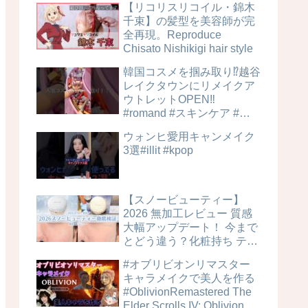
【リコリスリコイル・錦木
千束】の髪型を美容師が完
全再現。Reproduce
Chisato Nishikigi hair style
韓国コスメを掴み取り⁉︎越谷
レイクタウンにリメイクア
ウトレットOPEN‼️
#romand #スキンケア #美
容
ウォンヒ愛用キャンメイク
3選#illit #kpop
【スノービューティー】
2026 無加工レビュー 質感
大幅アップデート！ 今まで
とどう違う？化粧持ち テカ
リ 毛穴カバー力は？時間経
#オブリビオンリマスター
過検証！ ブライトニングス
キャラメイクで美人を作る
キンケアパウダー 4MSK 美
#OblivionRemastered The
白ケア
Elder Scrolls IV: Oblivion