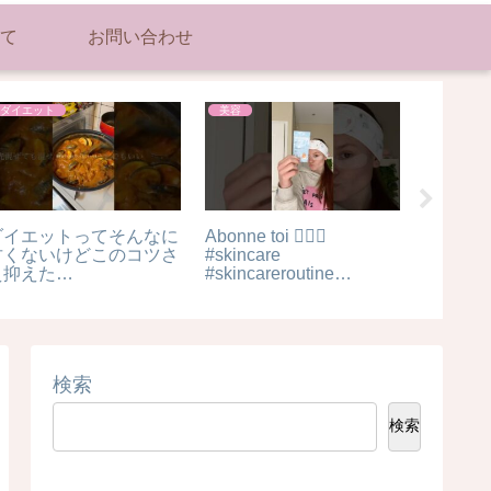
て
お問い合わせ
ダイエット
美容
美容
ダイエットってそんなに
Abonne toi 🧖🏻‍♀️
季節の変
甘くないけどこのコツさ
#skincare
めスキン
え抑えた
#skincareroutine
スキンケ
ら、、、
#skincaretips
#肌荒れ
#
#recommended
無水カレー#無水カレー
#suscribe #aesthetic
ニキ#筋肉飯#減量飯#ダ
#pink
イエット#ボディービル
検索
検索