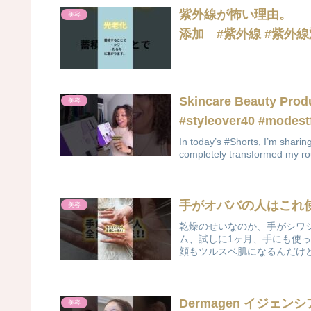
紫外線が怖い理由
美容
添加 #紫外線 #紫外線対
Skincare Beauty Prod
美容
#styleover40 #modest
In today’s #Shorts, I’m sharin
completely transformed my rou
手がオババの人はこれ使っ
美容
乾燥のせいなのか、手がシワシ
ム、試しに1ヶ月、手にも使
顔もツルスベ肌になるんだけど
Dermagen イジェ
美容