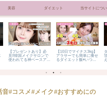
美容
ダイエット
当サイトについ
美容
ダイエット
【プレゼントあり】必
【10日でマイナス3kg】
エ
見‼️韓国メイクサロンで
アラサーでも簡単に痩せ
ッ
使われてる神ベースアイ
るダイエット飯◉いつの
健
テム3種類徹底解説‼️
間にか減量した時の1日
の食事大公開
ッ
イ
 #生活音#コスメ#メイク#おすすめにの