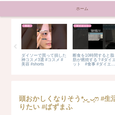
ホーム
美容
ダイエット
わ取りに
ダイソーで買って損した
断食を10時間すると脂
幹細胞美
神コスメ3選 #コスメ #
肪が燃焼する？#ダイ
ア #しわ
美容 #shorts
ット #食事 #ダイエ
ト方法 #健康生活 #
康 #断食 #糖質制
限 #糖質制限ダイエ
ト #腸活 #アンチエ
ジング
頭おかしくなりそう*͈ᴗ͈ˬᴗ͈ෆ
りたい #ばずまふ