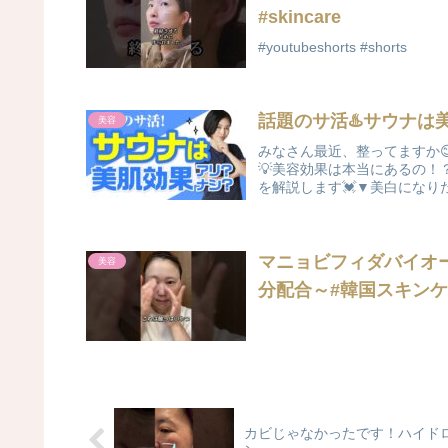
#skincare
#youtubeshorts #shorts
話題のサ活♨️サウナは
美容
みなさん最近、整ってますか
💡美容効果は本当にあるの！
を解説します💓▼美白になりた
マニョビフィダバイオ
美容
分配合～#韓国スキンケア 
カビじゃなかったです！ハイドロキ