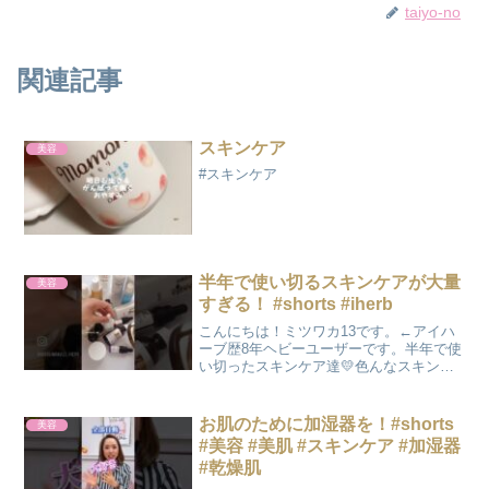
taiyo-no
関連記事
スキンケア
美容
#スキンケア
半年で使い切るスキンケアが大量
美容
すぎる！ #shorts #iherb
こんにちは！ミツワカ13です。←アイハ
ーブ歴8年ヘビーユーザーです。半年で使
い切ったスキンケア達💛色んなスキンケ
アを試したくてたくさん使ってしまいま
す🤭アイハーブで購入したビタミンCや
E、ヒアルロン酸やレチノール、ナイアシ
お肌のために加湿器を！#shorts
美容
ンアミド以外にキュ...
#美容 #美肌 #スキンケア #加湿器
#乾燥肌