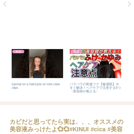
美容
美容
イ
tutorial on a hairstyle w/ mini claw
パラパラの乾燥フケ【敏感肌】今
【2
・
clips
すぐ解決！ヘアケアで注意する5つ
メイ
う
〈美容師が教える〉
カビだと思ってたら実は、、、オススメの
美容液みっけたよ💞💞#KINUI #cica #美容