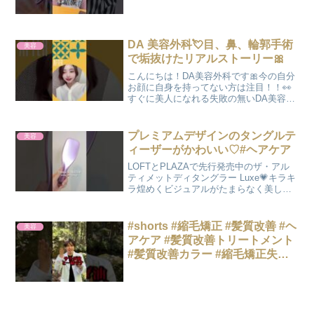
DA 美容外科💘目、鼻、輪郭手術
美容
で垢抜けたリアルストーリー🎀
こんにちは！DA美容外科です🎀今の自分
お顔に自身を持ってない方は注目！！👀
すぐに美人になれる失敗の無いDA美容外
科のリアル垢抜けストーリーをご覧くだ
さい🙇‍♀️👍✨📲お問い合わせは💙💟LINE
ID: @daprsjp
プレミアムデザインのタングルテ
美容
ィーザーがかわいい♡#ヘアケア
LOFTとPLAZAで先行発売中のザ・アル
ティメットディタングラー Luxe💗キラキ
ラ煌めくビジュアルがたまらなく美しい
🥹✨️color💗smoky pink¥3,740#タングルテ
ィーザー #ヘアブラシ #ヘアケア #艶髪 #
美髪 #ヘア...
#shorts #縮毛矯正 #髪質改善 #ヘ
美容
アケア #髪質改善トリートメント
#髪質改善カラー #縮毛矯正失敗 #
ブリーチ縮毛矯正 #髪質改善スト
レート #酸熱トリートメント