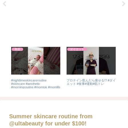
美容
ダイエット
る
#nighttimeskincareroutine
プロテイン飲んだら痩せる!? #ダイ
【
燃
#skincare #aesthetic
エット #食事#運動#筋トレ
翌朝
#morningroutine #momtok #momlife
ホ
エ
Summer skincare routine from
@ultabeauty for under $100!