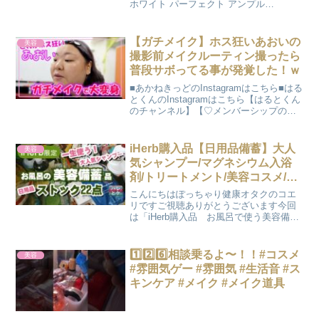
ホワイト パーフェクト アンプル
┋Qoo10┋2.TIRTIR 100%オーガニック
ホホバオイル┋Qoo10┋💌mail（お問い
合わせ先）usakumachan...
【ガチメイク】ホス狂いあおいの
美容
撮影前メイクルーティン撮ったら
普段サボってる事が発覚した！ｗ
■あかねきっどのInstagramはこちら■はる
とくんのInstagramはこちら【はるとくん
のチャンネル】【♡メンバーシップの詳
細はこちら♡】【チャンネル登録はコチ
ラ↓↓】【ホスロジチャンネルはコチラ
↓↓】【あおいのInstagram✨】...
iHerb購入品【日用品備蓄】大人
美容
気シャンプー/マグネシウム入浴
剤/トリートメント/美容コスメ/リ
ピート＆初購入/お風呂ストック
こんにちはぽっちゃり健康オタクのコエ
おすすめreview
リですご視聴ありがとうございます今回
は「iHerb購入品 お風呂で使う美容備蓄
品22点」をご紹介しますレビュー数1万超
えの大人気シャンプーや入浴剤・トリー
トメントや石鹸など、ずっとリピートし
1️⃣2️⃣6️⃣相談乗るよ〜！！#コスメ
美容
てる溺愛アイテ...
#雰囲気ゲー #雰囲気 #生活音 #ス
キンケア #メイク #メイク道具