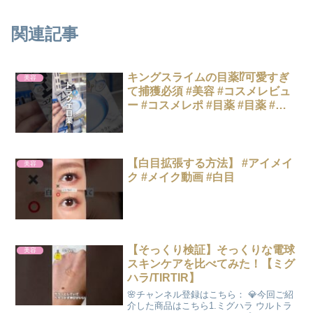
関連記事
キングスライムの目薬⁉️可愛すぎ
美容
て捕獲必須 #美容 #コスメレビュ
ー #コスメレポ #目薬 #目薬 #ド
ラクエ #アイケア #プチプラコス
メ #新作コスメ #shorts
【白目拡張する方法】 #アイメイ
美容
ク #メイク動画 #白目
【そっくり検証】そっくりな電球
美容
スキンケアを比べてみた！【ミグ
ハラ/TIRTIR】
🌸チャンネル登録はこちら： 💎今回ご紹
介した商品はこちら1.ミグハラ ウルトラ