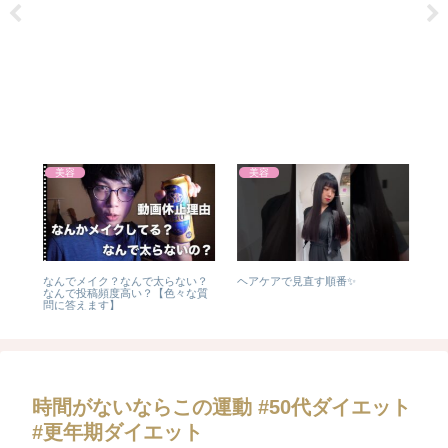
美容
美容
ジ#
なんでメイク？なんで太らない？
ヘアケアで見直す順番✨
【激
キン
なんで投稿頻度高い？【色々な質
エ
問に答えます】
に
時間がないならこの運動 #50代ダイエット
#更年期ダイエット