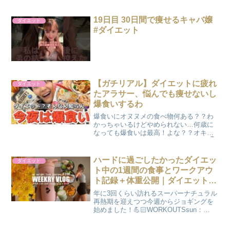
19日目 30日間で痩せるキャバ嬢
ダイエット
#ダイエット
【ガチリアル】ダイエットに疲れ
ダイエット
たアラサー、悩んでも痩せないし
爆食いするわ
爆食いにオヌヌメの食べ物何ある？？わ
かっちゃいるけどやめられない…何歳に
なっても爆食いは最高！よな？？オキニ
クッキーはこれ 【おしぷりSNS情報】👇
インスタ👇ダイエット 日常(ネタ) 👇
tiktok👇👇Twitter👇👇ブログ👇👇voi...
ハードに過ごしたかったダイエッ
ダイエット
ト中の1週間の食事とワークアウ
ト記録＋体重公開｜ダイエット
vlog｜WEEKLY VLOG #100
年に3回くらい訪れるスーパーナチュラル
再熱期を迎えつつ今週からジョギングを
始めました！💪🏻WORKOUTSsun：
mon：tue：fri：🍕 MY FAV
PRODUCTSWomen's Best の SHAPE