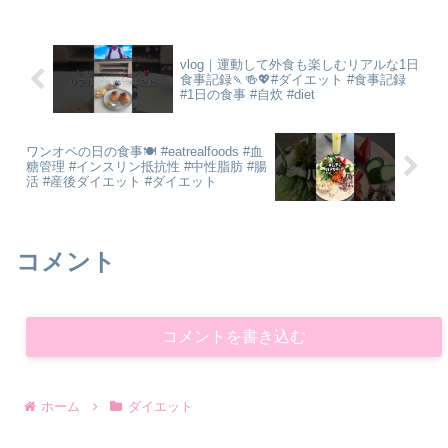
BODY SHAKE：Wo...
vlog｜運動して外食も楽しむリアルな1日
食事記録🍡🍻💖#ダイエット #食事記録
#1日の食事 #自炊 #diet
ワンオペの日の食事🍽️ #eatrealfoods #血
糖管理 #インスリン抵抗性 #中性脂肪 #腸
活 #産後ダイエット #ダイエット
コメント
コメントを書き込む
ホーム
ダイエット