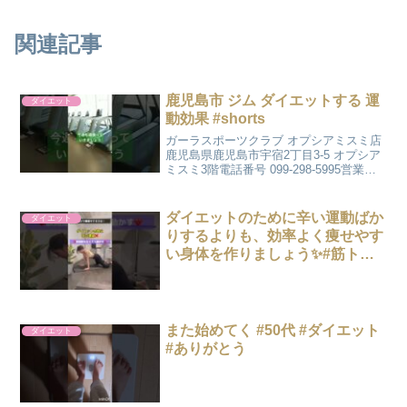
関連記事
鹿児島市 ジム ダイエットする 運
ダイエット
動効果 #shorts
ガーラスポーツクラブ オプシアミスミ店
鹿児島県鹿児島市宇宿2丁目3-5 オプシア
ミスミ3階電話番号 099-298-5995営業時
間 10:00～22:00【日・祝】10:00～
21:00Eメール info@sports-gala.com ...
ダイエットのために辛い運動ばか
ダイエット
りするよりも、効率よく痩せやす
い身体を作りましょう✨#筋トレ #
宅トレ #宅トレ女子 #宅トレダイ
エット #宅トレ動画 #ダイエット
#筋トレ女子
また始めてく #50代 #ダイエット
ダイエット
#ありがとう