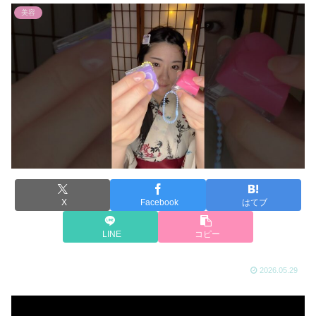
美容
X
Facebook
はてブ
LINE
コピー
2026.05.29