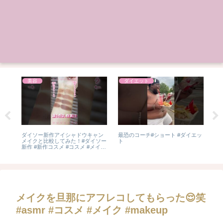
美容
ダイエット
ハ
ダイソー新作アイシャドウキャン
最恐のコーチ#ショート #ダイエッ
👑
で
メイクと比較してみた！#ダイソー
ト
ダイ
っ
新作 #新作コスメ #コスメ #メイク
#恋
ち
#プチプラコスメ #プチプラメイク
#si
#パーフェクトマルチアイズ
メイクを旦那にアフレコしてもらった😌笑
#asmr #コスメ #メイク #makeup