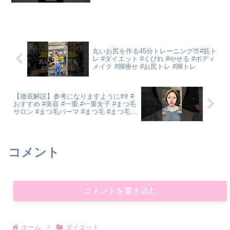
丸いお尻を作る45分トレーニング🍑#筋ト
レ #ダイエット #くびれ #やせる #ボディ
メイク #脚痩せ #お尻トレ #脚トレ
【徹底解説】参考になりますようにꇐꇐ #
おすすめ #美容 #一重 #一重女子 #まつ毛
サロン #まつ毛パーマ #まつ毛 #まつ毛エ
クステ #makeup
コメント
コメントを書き込む
ホーム
ダイエット