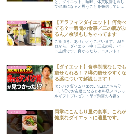
と、ダイエット、睡眠、体質改善を通し
て健康になると思うことを発信していま
す。#pr
【アラフィフダイエット】何食べ
ダイエット
てる？一週間の食事／二の腕がぷ
るん／余談もしちゃってます
ご覧頂き、ありがとうございます。88キ
ロから、ダイエット中！三児の母、パー
ト主婦です。良かったら、コメントくだ
さいね♪#ダイエット#アラフィフ#食べて
痩せる#40代#宅トレ#成人式#おうちごは
ん#一週間の食事#足踏み運動
【ダイエット】食事制限なしでも
ダイエット
痩せられる！？噂の痩せやすくな
る薬について解説します！
タンパク質ソムリエのLINEはこちら👇
→LINEでお友達になると有料級スペシャ
ルギフトプレゼント😳✅動画の内容を３
秒で復習できるPDF✅細かい知識を体系
的に復習できる！ソムリエのネタ帳
✅「タンパク質ソムリエの歌」サウンド
両掌にこんもり量の食事。これが
ダイエット
トラック✅ソムリエに...
健康なダイエットに適量です。