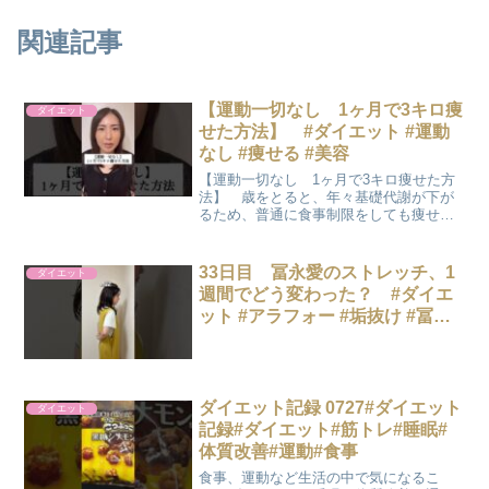
関連記事
【運動一切なし 1ヶ月で3キロ痩
ダイエット
せた方法】 #ダイエット #運動
なし #痩せる #美容
【運動一切なし 1ヶ月で3キロ痩せた方
法】 歳をとると、年々基礎代謝が下が
るため、普通に食事制限をしても痩せな
くなってきて、どうしたら痩せるのかを
考えた時にした方法です！ ①摂取カロ
リーを見直す基礎代謝に対して摂取カロ
33日目 冨永愛のストレッチ、1
ダイエット
リーが多く食べ過ぎが原...
週間でどう変わった？ #ダイエ
ット #アラフォー #垢抜け #冨永
愛 #肩こり #検証
ダイエット記録 0727#ダイエット
ダイエット
記録#ダイエット#筋トレ#睡眠#
体質改善#運動#食事
食事、運動など生活の中で気になるこ