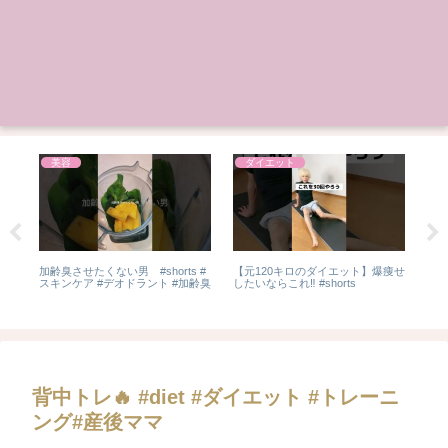
美容
ダイエット
スキ
加齢臭させたくない男 #shorts #
【元120キロのダイエット】爆痩せ
年
美肌
スキンケア #デオドラント #加齢臭
したいならこれ‼︎ #shorts
と
#肌バ
⚠️
イエ
#ス
背中トレ🔥 #diet #ダイエット #トレーニ
ング#産後ママ