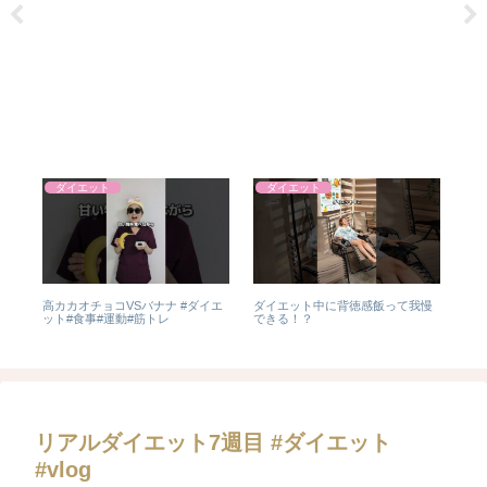
ダイエット
ダイエット
イ
高カカオチョコVSバナナ #ダイエ
ダイエット中に背徳感飯って我慢
【V
女子
ット#食事#運動#筋トレ
できる！？
品💚
ス
リアルダイエット7週目 #ダイエット
#vlog