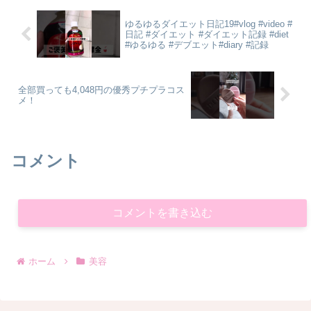
ゆるゆるダイエット日記19#vlog #video #
日記 #ダイエット #ダイエット記録 #diet
#ゆるゆる #デブエット#diary #記録
全部買っても4,048円の優秀プチプラコス
メ！
コメント
コメントを書き込む
ホーム
美容