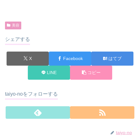
美容
シェアする
X
Facebook
はてブ
LINE
コピー
taiyo-noをフォローする
taiyo-no