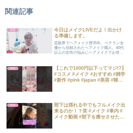
関連記事
今日はメイクLIVEだよ！出かけ
美容
る準備します。
芸能界でヘアメイク歴35年。ベテラン女
優から信頼されたヘアメイク職人。40代
以上の女性の悩みにヘアメイクでお答え
してきます！0:33
==============================
======= ▼化け子がシミ消しに使用する
【これで1000円以下ってマジ!?】
美容
K...
#コスメ #メイク #おすすめ #雑学
#新作 #pink #japan #美容 #韓国
コスメ #ballet #バレエコア
部下は揺れる中でもフルメイク出
美容
来るのか！？笑 #メイク #車内 #
メイク動画 #部下を痩せさせたい
#セラちゃん