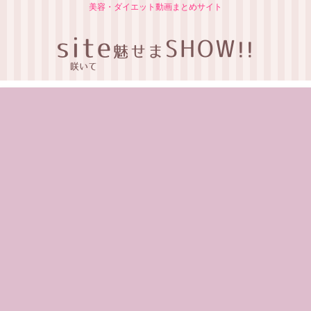
美容・ダイエット動画まとめサイト