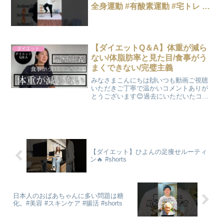
全身運動 #有酸素運動 #宅トレ #
脂肪燃焼 #ダイエット仲間募集
【ダイエットQ＆A】体重が減ら
ダイエット
ない/体脂肪率と見た目/食事がう
まくできない/完璧主義
みなさまこんにちは🙌いつも動画ご視聴
いただきご丁寧で温かいコメントありが
とうございます😊過去にいただいたコメ
ントへのアンサー動画です参考になれば
うれしいです！トライアンドエラー楽し
んでいきましょう♪sayaka 【目次】
00:00 オープニ...
【ダイエット】ひよんの足痩せルーティ
ン🔥 #shorts
日本人のおばあちゃんに多い問題は糖
化。#美容 #スキンケア #腸活 #shorts