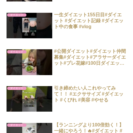
一生ダイエット155日目#ダイエ
ダイエット
ット #ダイエット記録 #ダイエッ
ト中の食事 #vlog
#公開ダイエット#ダイエット仲間
ダイエット
募集#ダイエット#アラサーダイエ
ット#プレ花嫁#100日ダイエット
#体型公開#公開ダイエット記録#
痩せて人生変える#100日ダイエ
ット挑戦中
引き締めたい人これやってみ
ダイエット
て！！ #エクササイズ #ダイエッ
ト #くびれ #美容 #やせる
【ランニングより100倍効く！】
ダイエット
一緒にやろう！🔥#ダイエット #