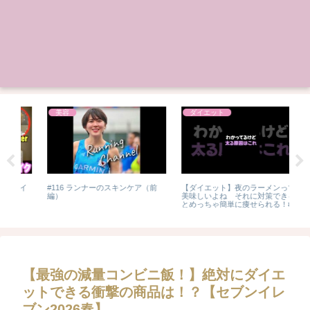
美容
ダイエット
イ
#116 ランナーのスキンケア（前
【ダイエット】夜のラーメンって
【
編）
美味しいよね それに対策できる
た
とめっちゃ簡単に痩せられる！#ダ
イエット #脂肪燃焼 #痩せ
る #健康 #痩せる方法 #食事管
理 #食べて痩せる #shorts
【最強の減量コンビニ飯！】絶対にダイエ
ットできる衝撃の商品は！？【セブンイレ
ブン2026春】