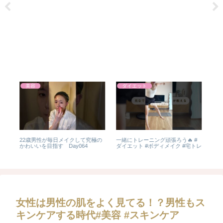
美容
ダイエット
22歳男性が毎日メイクして究極の
一緒にトレーニング頑張ろう🔥 #
ス
水素
かわいいを目指す Day064
ダイエット #ボディメイク #宅トレ
国
トレ
品 i
 #
女性は男性の肌をよく見てる！？男性もス
キンケアする時代#美容 #スキンケア