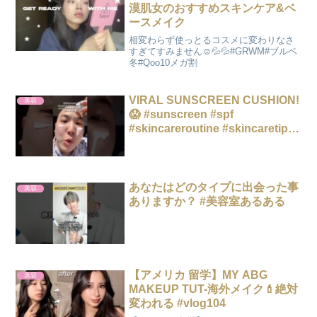
漠肌女のおすすめスキンケア&ベ
ースメイク
相変わらず使っとるコスメに変わりなさ
すぎてすみません☺️💦💦#GRWM#ブルベ
冬#Qoo10メガ割
VIRAL SUNSCREEN CUSHION!
美容
😱 #sunscreen #spf
#skincareroutine #skincaretips
#skin
あなたはどのタイプに出会った事
美容
ありますか？ #美容室あるある
【アメリカ 留学】MY ABG
美容
MAKEUP TUT-海外メイク💄絶対
変われる #vlog104