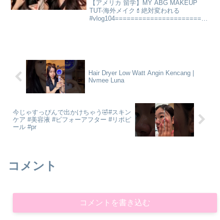
【アメリカ 留学】MY ABG MAKEUP
TUT-海外メイク💄絶対変われる
#vlog104=======================
===■instagram===================
=======■動画内で使用してい...
Hair Dryer Low Watt Angin Kencang |
Nvmee Luna
今じゃすっぴんで出かけちゃう🤣#スキン
ケア #美容液 #ビフォーアフター #リポピ
ール #pr
コメント
コメントを書き込む