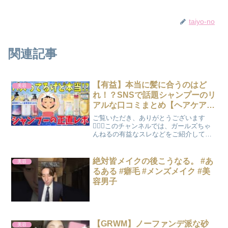
taiyo-no
関連記事
【有益】本当に髪に合うのはど
美容
れ！？SNSで話題シャンプーのリ
アルな口コミまとめ【ヘアケア/
美容】
ご覧いただき、ありがとうございます
🙇‍♀️✨このチャンネルでは、ガールズちゃ
んねるの有益なスレなどをご紹介してい
ます😊チャンネル登録・高評価・コメン
トいただけたらとても嬉しいです！
______________________________...
絶対皆メイクの後こうなる。 #あ
美容
るある #癖毛 #メンズメイク #美
容男子
【GRWM】ノーファンデ派な砂
美容