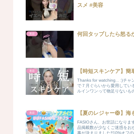
スメ #美容
何回タップしたら怒るかな
美容
【時短スキンケア】簡
美容
Thanks for watchin
で７月ぐらいから愛用してい
ルインワンって物足りないものが
【夏のレジャー🛟】海も
美容
FASIOさん、お世話になります
品掲載数が少なくご迷惑をお
事が決まりました‼️10%オフの期間