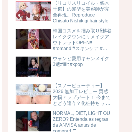
【リコリスリコイル・錦木
千束】の髪型を美容師が完
全再現。Reproduce
Chisato Nishikigi hair style
韓国コスメを掴み取り⁉︎越谷
レイクタウンにリメイクア
ウトレットOPEN‼️
#romand #スキンケア #美
容
ウォンヒ愛用キャンメイク
3選#illit #kpop
【スノービューティー】
2026 無加工レビュー 質感
大幅アップデート！ 今まで
とどう違う？化粧持ち テカ
リ 毛穴カバー力は？時間経
NORMAL, DIET, LIGHT OU
過検証！ ブライトニングス
ZERO? Entenda as regras
キンケアパウダー 4MSK 美
da ANVISA antes de
白ケア
comprar! 🛒