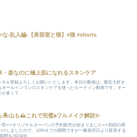
-乱入編-【美容室と猫】#猫 #shorts
単・楽なのに極上肌になれるスキンケア
g... :)チャンネル登録よろしくお願いいたします。本日の動画は...最近大好き
るオールインワンのスキンケアを使ったルーティン動画です。オー
多くて...
🏝️山も⛰️これで完璧✊フルメイク解説✨
😍⭐️⭐️オリジナルターバンの予約販売が始まりました⭐️⭐️初回の商
かけしましたので、10%オフの期間ですが一般発売日より延長する
を2024/9/...