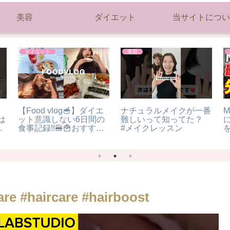
美容
ダイエット
当サイトについ
ダイエット
美容
【Food vlog🥣】ダイエ
ナチュラルメイクが一番
は
ット意識しない6日間の
難しいって知ってた？
に
食事記録!!🍔🍟おすすめ
#メイクレッスン
ト
カフェ＆韓国料理も…!
テ
are #haircare #hairboost