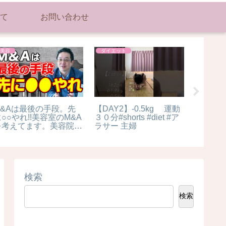
て
お問い合わせ
美容
ダイエット
美容
M&Aは最後の手段。先
【DAY2】-0.5kg 運動
【プロ
○○やれ!!美容室のM&A
３０分#shorts #diet #ア
し！色
を考えてます。美容院や
ラサー 主婦
ク！#ア
エステなどは看板でお客
薄い系
様がつくより、スタッフ
に顧客がつく。そのた
め、難しい～
検索
検索