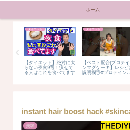
ホーム
ダイエット
ダイエット
をツヤツ
【ダイエット】絶対に太
【ベスト配合|プロテイ
このトリ
らない夜食9選！痩せて
ンマグケーキ】レシピ
る人はこれを食べてます
説明欄🖐️#プロテイン#
re #ヘア
マイプロテイン#オー
ートメン
ミール#マグケーキ#ヘ
性ストレー
ルシースイーツ#グル
#髪質改善
ンフリー#ダイエット
instant hair boost hack #skinc
美容