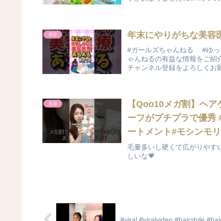
年末にやりがちな美容
美容
#ガールズちゃんねる #ゆっ
ゃんねるの有益な情報をご紹
チャンネル登録をよろしくお願
【Qoo10メガ割】ヘ
美容
ーフがプチプラで優秀 #
ートメント#モシンモリ
毛量多いし硬くて広がりやす
しいな💗
#viral #viralvideo #hairstyle #h