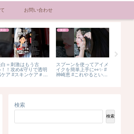
て
お問い合わせ
ダイエット
美容
美容
【食べたい時に速攻作れ
【シントレ王子】自重ト
プロの
る】筋トレダイエットマ
レーニングでくびれメイ
できる
グケーキ
ク！捻りまくれ！
年度は無
#shorts
んコラ
検索
検索