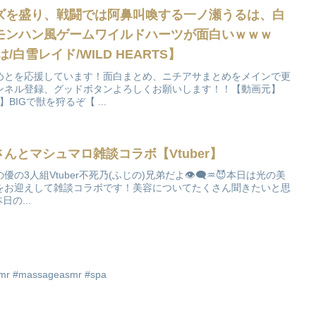
ズを盛り、戦闘では阿鼻叫喚する一ノ瀬うるは、白
モンハン風ゲームワイルドハーツが面白いｗｗｗ
白雪レイド/WILD HEARTS】
めとを応援しています！面白まとめ、ニチアサまとめをメインで更
ンネル登録、グッドボタンよろしくお願いします！！【動画元】
TS】BIGで獣を狩るぞ【 ...
さんとマシュマロ雑談コラボ【Vtuber】
3人組Vtuber不死乃(ふじの)兄弟だよ👁‍🗨♒😈本日は光の美
poさんをお迎えして雑談コラボです！美容についてたくさん聞きたいと思
日の...
#massageasmr #spa