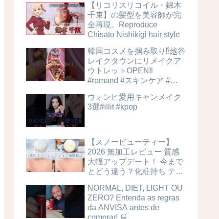
【リコリスリコイル・錦木
千束】の髪型を美容師が完
全再現。Reproduce
Chisato Nishikigi hair style
韓国コスメを掴み取り⁉︎越谷
レイクタウンにリメイクア
ウトレットOPEN‼️
#romand #スキンケア #美
容
ウォンヒ愛用キャンメイク
3選#illit #kpop
【スノービューティー】
2026 無加工レビュー 質感
大幅アップデート！ 今まで
とどう違う？化粧持ち テカ
リ 毛穴カバー力は？時間経
NORMAL, DIET, LIGHT OU
過検証！ ブライトニングス
ZERO? Entenda as regras
キンケアパウダー 4MSK 美
da ANVISA antes de
白ケア
comprar! 🛒