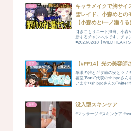
キャラメイクで胸サイ
美容
雪レイド、小森めとの
【小森めと/一ノ瀬うるは/
引きこもりニート担当、小森
新するチャンネルです。チャ
■2023/02/18【WILD HEAR
【#FF14】光の美容師
美容
単眼の雅とギザ歯の安とツノの優の
容室”Bank”代表のship
います✂shippoさんのTwitter本
没入型スキンケア
美容
#マッサージ #スキンケア #asmr 