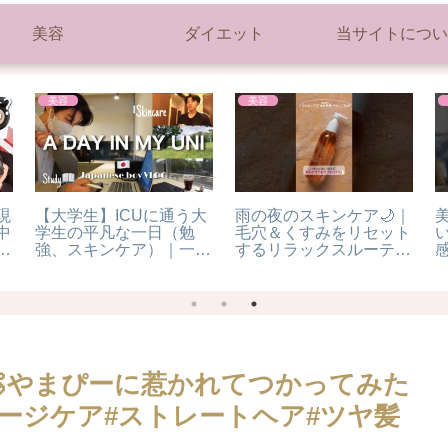
美容
ダイエット
当サイトについ
美容
美容
hair braiding tutorial
セボンスターメイクブラ
イク
#bun#Bird’s Nest hair
シ #セボンスター #メイ
curler#summerCool
ク #粧美堂
hairstyle#03
🧴🫧やまぴーに惹かれてつかってみた
ダメージケア#ストレートヘア#ツヤ髪