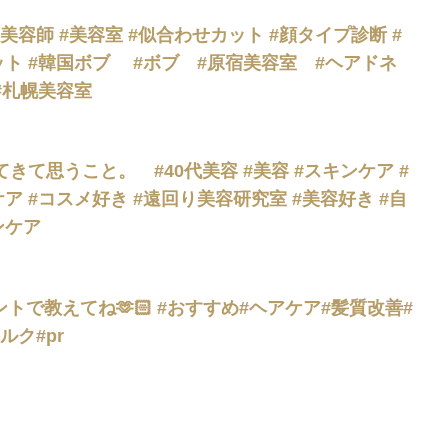
容師 #美容室 #似合わせカット #顔タイプ診断 #
ット #韓国ボブ #ボブ #原宿美容室 #ヘアドネ
#札幌美容室
きて思うこと。 #40代美容 #美容 #スキンケア #
ア #コスメ好き #遠回り美容研究室 #美容好き #自
ンケア
トで教えてね🫶🏻 #おすすめ#ヘアケア#髪質改善#
ルク#pr