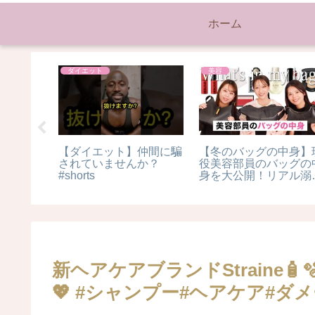
ホーム
ダイエット
美容
てアイメ
レンチンで出来るカスタ
雨の日メイク（≧∇≦）‪💧‬
👀✨ #
ードケーキ#ダイエット
#makeup #tiktok #メ
るといい
レシピ #簡単レシピ #レ
レッスン
ンチンレシピ#カスター
ド
新ヘアケアブランドStraine
💖 #シャンプー#ヘアケア#