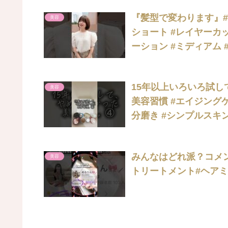
『髪型で変わります』#美
美容
ショート #レイヤーカ
ーション #ミディアム 
15年以上いろいろ試して
美容
美容習慣 #エイジングケ
分磨き #シンプルスキ
みんなはどれ派？コメン
美容
トリートメント#ヘアミ