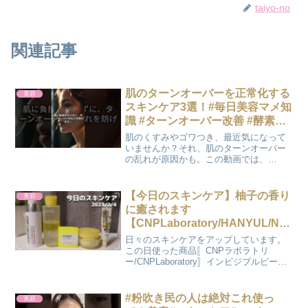
taiyo-no
関連記事
肌のターンオーバーを正常化する
美容
スキンケア3選！#毎日美容マメ知
識 #ターンオーバー改善 #酵素洗
顔 #ビタミンC美容液 #美肌習慣 #
肌のくすみやゴワつき、最近気になって
スキンケアルーティン #透明感ア
いませんか？それ、肌のターンオーバー
の乱れが原因かも。この動画では、
ップ #肌質改善 #美容
**「肌のターンオーバーを正常化するス
キンケア3選」**をわかりやすく解説して
います！優しいクレンジング、酵素洗
【今日のスキンケア】柚子の香り
美容
顔、そしてビタミンC美容...
に癒されます
【CNPLaboratory/HANYUL/NA
TUREREPUBLIC/なめらか本
日々のスキンケアをアップしています。
舗】
この日使った商品〚CNPラボラトリ
ー/CNPLaboratory〛インビジブルピーリ
ングブースターエッセンス〚ハンユ
ル/HANYUL〛柚子オイルトナー柚子ビタ
Cスリーピングマスク〚ネイチャーリパブ
#粉吹き民の人は絶対これ使っ
美容
リック/...