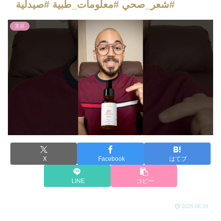
#شعر_صحي #معلومات_طبية #صيدلية
美容
X
Facebook
はてブ
LINE
コピー
2025.06.28