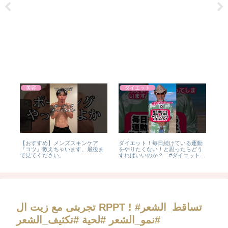
美容
ダイエット
るイ
【おすすめ】メンズスキンケア
ダイエット！毎日続けている運動
縦じ
ケ
『コツ』教えちゃいます。最後ま
をやりたくない！と思ったらどう
ンド
で見てください。
すればいいのか？ #ダイエット #
容 
運動
メレ
コス
تجربتى مع زيت ال RPPT ! #تساقط_الشعر
#نمو_الشعر #لحية #تكثيف_الشعر