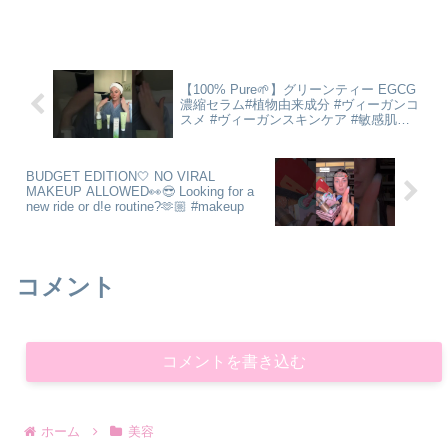
【100% Pure🌱】グリーンティー EGCG
濃縮セラム#植物由来成分 #ヴィーガンコ
スメ #ヴィーガンスキンケア #敏感肌で
も安心 #敏感肌スキンケア
BUDGET EDITION🤍 NO VIRAL
MAKEUP ALLOWED👀😎 Looking for a
new ride or d!e routine?🫶🏼 #makeup
コメント
コメントを書き込む
ホーム
美容