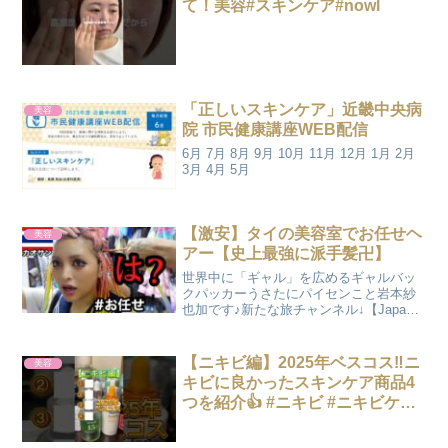
て！美容#スキンケア#nowl
「正しいスキンケア」近畿中央病
美容
院 市民健康講座WEB配信
6月 7月 8月 9月 10月 11月 12月 1月 2月
3月 4月 5月
【激安】タイの美容室でお任せヘ
美容
アー【史上最強に派手髪卍】
世界中に「ギャル」を広めるギャルバッ
クパッカーうさたにパイセンこと岩本紗
也加です♪新たな旅チャンネル↓【Japan
GAL kawaii / usatani】MAX１６kg痩せの
うさたにが作ったダイエットプロテイ
ン！！！こちらからゲットでき...
【ニキビ編】2025年ベスコス‼️ニ
美容
キビに良かったスキンケア商品4
つを紹介👍 #ニキビ #ニキビケア
#肌荒れ #スキンケア #美容 #ベス
コス