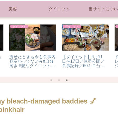
美容
ダイエット
当サイトについ
ダイエット
ダイエット
トレーナーが口が裂けて
【材料1つ】レンジで5
【
で
も言わないダイエットの
分！サクサク鶏チップス
！
真実
【ダイエット / 低糖質 /
低脂質 / 高たんぱく質 /
鶏胸肉】
l my bleach-damaged baddies 💅
pinkhair