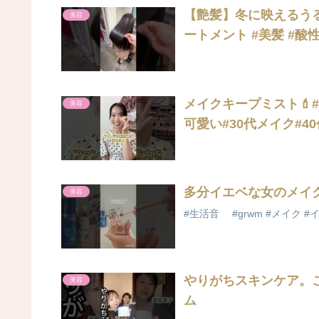
【艶髪】冬に映えるうるツヤ
美容
ートメント #美髪 #酸
メイクキープミスト💄
美容
可愛い#30代メイク#4
多分イエベな女のメイク
美容
#生活音 #grwm #メイク #イエベ
やりがちスキンケア。こ
美容
ム