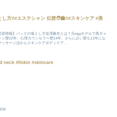
‼️#エステシャン 伝授🧑‍🏫‼️#スキンケア #美
美容情報】パックの落とし方塩澤麻衣とは？元eggモデルで黒ギャ
ャン歴22年、心理カウンセラー歴14年、さらに占い歴も12年にな
ッサージ法からスキンケアボディケア...
d neck #llskin #skincare
ЪЕМ