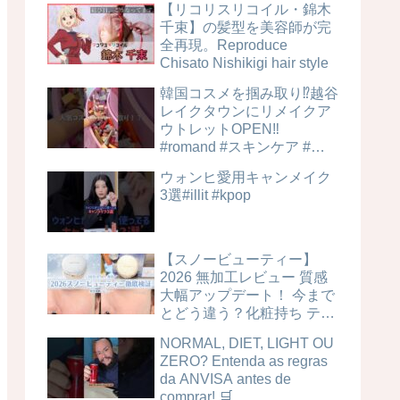
【リコリスリコイル・錦木
千束】の髪型を美容師が完
全再現。Reproduce
Chisato Nishikigi hair style
韓国コスメを掴み取り⁉︎越谷
レイクタウンにリメイクア
ウトレットOPEN‼️
#romand #スキンケア #美
容
ウォンヒ愛用キャンメイク
3選#illit #kpop
【スノービューティー】
2026 無加工レビュー 質感
大幅アップデート！ 今まで
とどう違う？化粧持ち テカ
リ 毛穴カバー力は？時間経
NORMAL, DIET, LIGHT OU
過検証！ ブライトニングス
ZERO? Entenda as regras
キンケアパウダー 4MSK 美
da ANVISA antes de
白ケア
comprar! 🛒