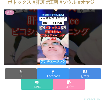
ボトックス #肝斑 #江南 #ソウル #オヤジ
美容
X
Facebook
はてブ
LINE
コピー
2025.05.05