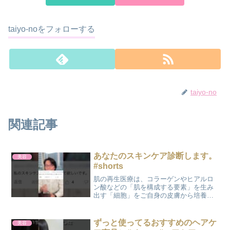
taiyo-noをフォローする
taiyo-no
関連記事
あなたのスキンケア診断します。
美容
#shorts
肌の再生医療は、コラーゲンやヒアルロ
ン酸などの「肌を構成する要素」を生み
出す「細胞」をご自身の皮膚から培養、
注入することで、整形術を用いずにアン
チエイジングを目指す美容医療です。し
わやたるみを元に戻すアンチエイジング
ずっと使ってるおすすめのヘアケ
美容
美容医療には、顔にメスを...