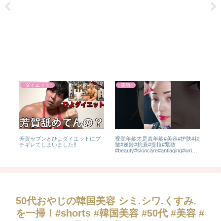
ダイエット
美容
イ
芳賀セブンとひよダイエットにブ
视觉年龄才是真年龄#美容#护肤#祛
【
ッ
チギレてしまいました‼️
皱#逆龄#抗衰#提拉#紧致
ン🍮
#beauty#skincare#antiaging#wrinkl
eremoval#reverseage#liftandtighte
n
50代おやじの韓国美容 シミ.シワ.くすみ.
を一掃！#shorts #韓国美容 #50代 #美容 #