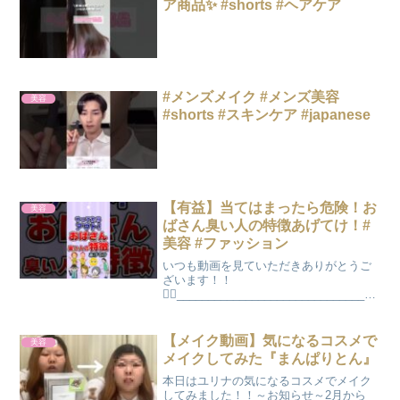
ア商品✨ #shorts #ヘアケア
#メンズメイク #メンズ美容
美容
#shorts #スキンケア #japanese
【有益】当てはまったら危険！お
美容
ばさん臭い人の特徴あげてけ！#
美容 #ファッション
いつも動画を見ていただきありがとうご
ざいます！！
🙇‍♀️________________________________
_【お仕事のご依頼について】お仕事のご
依頼は、記載しているメールアドレス宛
にお願いいたします！_____________...
【メイク動画】気になるコスメで
美容
メイクしてみた『まんぱりとん』
本日はユリナの気になるコスメでメイク
してみました！！～お知らせ～2月から