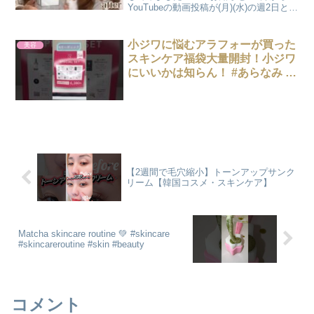
YouTubeの動画投稿が(月)(水)の週2日とな
ります！！よろしくお願いします🙇‍♀️SNS
のチェックもよろしくお願いします！
☆TikTok☆Twitter☆Ins...
小ジワに悩むアラフォーが買った
美容
スキンケア福袋大量開封！小ジワ
にいいかは知らん！ #あらなみ #
福袋 #スキンケア
【2週間で毛穴縮小】トーンアップサンク
リーム【韓国コスメ・スキンケア】
Matcha skincare routine 💚 #skincare
#skincareroutine #skin #beauty
コメント