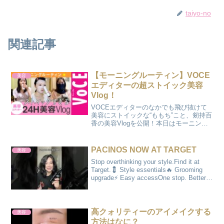
taiyo-no
関連記事
【モーニングルーティン】VOCE
美容
エディターの超ストイック美容
Vlog！
VOCEエディターのなかでも飛び抜けて
美容にストイックな“ももち”こと、剱持百
香の美容Vlogを公開！本日はモーニング
ルーティン編、明日はナイトルーティン
編をお届け。00:26 簡単白湯のこだわり
02:55 朝のスキンケア11:02 垢抜け...
PACINOS NOW AT TARGET
美容
Stop overthinking your style.Find it at
Target.💈 Style essentials🔥 Grooming
upgrade⚡ Easy accessOne stop. Better
results...
高クォリティーのアイメイクする
美容
方法はなに？