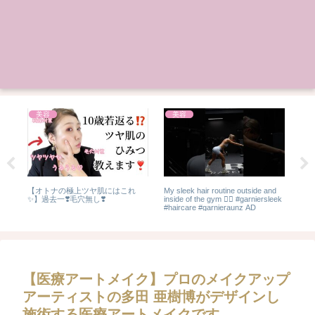
美容
美容
方
【オトナの極上ツヤ肌にはこれ
My sleek hair routine outside and
【
✨】過去一❣️毛穴無し❣️
inside of the gym 😮‍💨 #garniersleek
いス
#haircare #garnieraunz AD
【医療アートメイク】プロのメイクアップ
アーティストの多田 亜樹博がデザインし
施術する医療アートメイクです