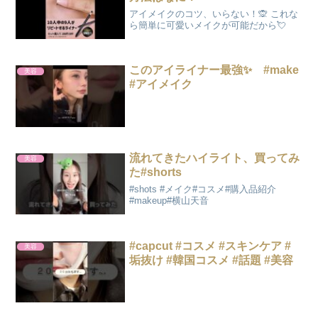
アイメイクのコツ、いらない！🙊 これな
ら簡単に可愛いメイクが可能だから💘
このアイライナー最強✨ #make
美容
#アイメイク
流れてきたハイライト、買ってみ
美容
た#shorts
#shots #メイク#コスメ#購入品紹介
#makeup#横山天音
#capcut #コスメ #スキンケア #
美容
垢抜け #韓国コスメ #話題 #美容