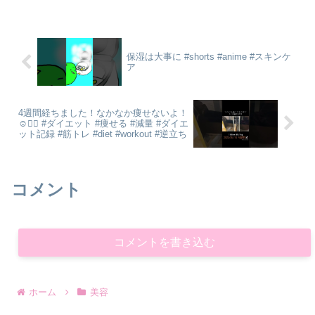
保湿は大事に #shorts #anime #スキンケ
ア
4週間経ちました！なかなか痩せないよ！
☺️✊🏻 #ダイエット #痩せる #減量 #ダイエ
ット記録 #筋トレ #diet #workout #逆立ち
コメント
コメントを書き込む
ホーム
美容