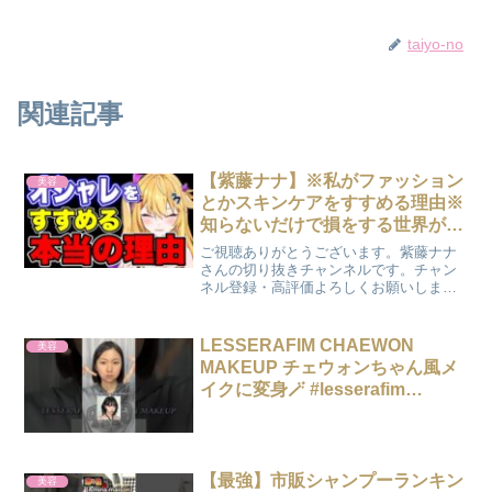
taiyo-no
関連記事
【紫藤ナナ】※私がファッション
美容
とかスキンケアをすすめる理由※
知らないだけで損をする世界があ
る #紫藤ナナ #切り抜き
ご視聴ありがとうございます。紫藤ナナ
#vtuber
さんの切り抜きチャンネルです。チャン
ネル登録・高評価よろしくお願いしま
す。↓チャンネル登録はこちら
↓………………………………………………
…………………………↓元動画
LESSERAFIM CHAEWON
美容
↓………………………………………………
MAKEUP チェウォンちゃん風メ
…...
イクに変身🪄 #lesserafim
#chaewon #makeup
【最強】市販シャンプーランキン
美容