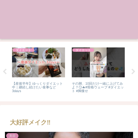
ダイエット
ダイエット
方
【産後半年】ゆっくりダイエット
その脚、10回だけ一緒に上げてみ
歌詞
撮り
中｜継続し続けたい食事など
よ？😏🔥⁡#骨格ウェーブ #ダイエッ
たい
3days
ト #脚痩せ
大好評メイク‼️
美容