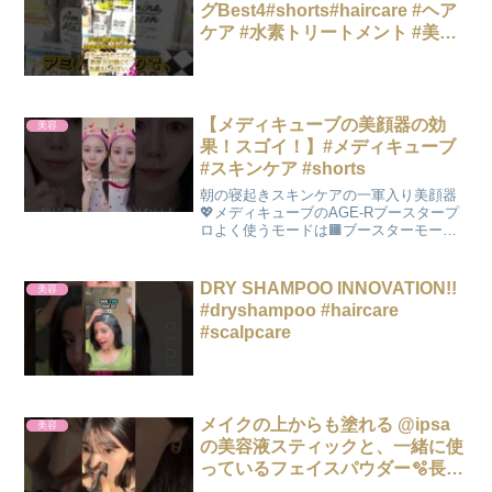
グBest4#shorts#haircare #ヘア
ケア #水素トリートメント #美髪
#酸性ストレート #髪質改善 #髪質
改善トリートメント
【メディキューブの美顔器の効
美容
果！スゴイ！】#メディキューブ
#スキンケア #shorts
朝の寝起きスキンケアの一軍入り美顔器
💖メディキューブのAGE-Rブースタープ
ロよく使うモードは🟧ブースターモード
(ツヤ肌ケア)🟥ダーマショットモード(筋
肉、たるみケア)🟩MCモード(引き締めシ
ワケア)寝起きの浮腫みが少なくなって目
DRY SHAMPOO INNOVATION!!
美容
も開き、フ...
#dryshampoo #haircare
#scalpcare
メイクの上からも塗れる @ipsa
美容
の美容液スティックと、一緒に使
っているフェイスパウダー🫧長
年、私のメイク直しitemです👌🏻