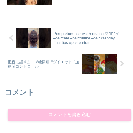
♡#ipsa #makeup
Postpartum hair wash routine 🤍💆🏽‍♀️🫧
#haircare #hairroutine #hairwashday
#hairtips #postpartum
正直に話すよ… #糖尿病 #ダイエット #血
糖値コントロール
コメント
コメントを書き込む