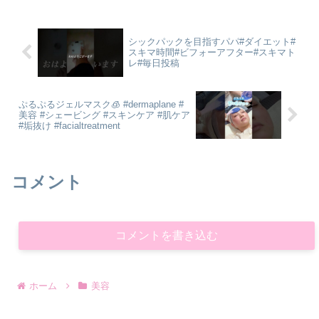
シックパックを目指すパパ#ダイエット#
スキマ時間#ビフォーアフター#スキマト
レ#毎日投稿
ぷるぷるジェルマスク🧊 #dermaplane #
美容 #シェービング #スキンケア #肌ケア
#垢抜け #facialtreatment
コメント
コメントを書き込む
ホーム
美容