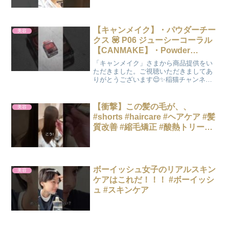
【キャンメイク】・パウダーチー
美容
クス 💟 P06 ジューシーコーラル
【CANMAKE】・Powder
Cheeks 💟 P06 Juicy Choral
「キャンメイク」さまから商品提供をい
ただきました。ご視聴いただきましてあ
りがとうございます😌✨稲猫チャンネル
へようこそっ♪動画🎥主の稲猫（とうびょ
う）にゃん😸今回は【 キャンメイク /
CANMAKE 】・パウダーチークス /
【衝撃】この髪の毛が、、
美容
Powder...
#shorts #haircare #ヘアケア #髪
質改善 #縮毛矯正 #酸熱トリート
メント
ボーイッシュ女子のリアルスキン
美容
ケアはこれだ！！！ #ボーイッシ
ュ #スキンケア