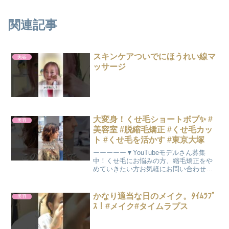
関連記事
スキンケアついでにほうれい線マ
美容
ッサージ
大変身！くせ毛ショートボブ✨ #
美容
美容室 #脱縮毛矯正 #くせ毛カッ
ト #くせ毛を活かす #東京大塚
ーーーーー▼YouTubeモデルさん募集
中！くせ毛にお悩みの方、縮毛矯正をや
めていきたい方お気軽にお問い合わせく
ださい✨ーーーーー🎥 くせ毛専門美容室
RePro - 大塚駅徒歩3分＼あなたの“くせ
毛”を活かす、髪と心が整う美容室／全国
かなり適当な日のメイク。ﾀｲﾑﾗﾌﾟ
美容
から...
ｽ！#メイク#タイムラプス