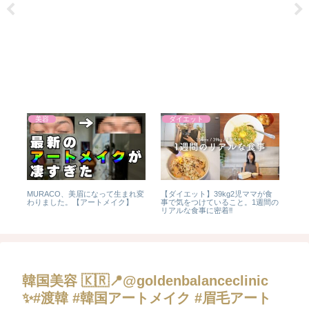
美容
ダイエット
ク
MURACO、美眉になって生まれ変
【ダイエット】39kg2児ママが食
【
わりました。【アートメイク】
事で気をつけていること。1週間の
コ
リアルな食事に密着‼️
最強
】
韓国美容 🇰🇷📍@goldenbalanceclinic
✨#渡韓 #韓国アートメイク #眉毛アート