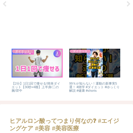
ダイエット
ダイエット
で
【2分】1日1回で痩せる!簡単ダイ
99％が知らない！運動の新事実5
微妙
エット【30秒×4種】上半身/二の
選！ #雑学 #ダイエット #ゆっくり
腕/背中
解説 #健康 #shorts
ヒアルロン酸ってつまり何なの❓ #エイジ
ングケア #美容 #美容医療