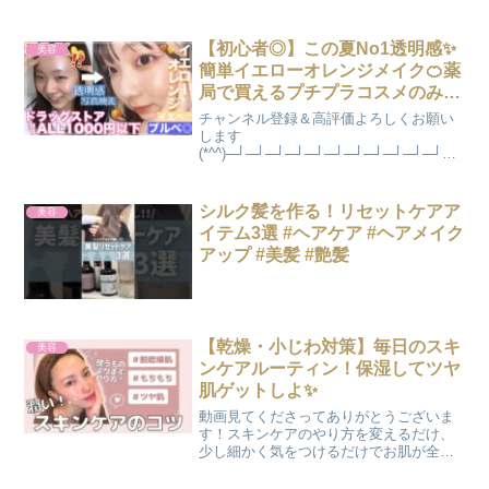
LEMURA ランジェリーブランド👙イン
スタ ＠lemura.official公式サイト：❤︎
Quprié カラコン...
【初心者◎】この夏No1透明感✨
美容
簡単イエローオレンジメイク🍊薬
局で買えるプチプラコスメのみ！
ブルベ夏冬対応◎もちろんイエベ
チャンネル登録＆高評価よろしくお願い
の方にも！【徹底解説】【奥二
します
(*^^)─┘─┘─┘─┘─┘─┘─┘─┘─┘─┘─┘─┘
重】【現役高校生JK2】【ベイビ
ベイビーチャンネルのオリジナルグッズ
ーチャンネル】
販売中！
─┘─┘─┘─┘─┘─┘─┘─┘─┘─┘─┘─┘公式
シルク髪を作る！リセットケアア
美容
ライン インスタグラム
イテム3選 #ヘアケア #ヘアメイク
@annpeach_...
アップ #美髪 #艶髪
【乾燥・小じわ対策】毎日のスキ
美容
ンケアルーティン！保湿してツヤ
肌ゲットしよ✨
動画見てくださってありがとうございま
す！スキンケアのやり方を変えるだけ、
少し細かく気をつけるだけでお肌が全然
違った感じに良くなっていきます☺️！毎
日やるものだからこそ、少しでもいい方