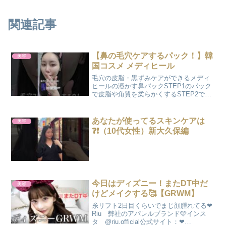
関連記事
【鼻の毛穴ケアするパック！】韓
美容
国コスメ メディヒール
毛穴の皮脂・黒ずみケアができるメディ
ヒールの溶かす鼻パックSTEP1のパック
で皮脂や角質を柔らかくするSTEP2でス
パチュラで汚れを取り除くSTEP3で毛穴
引き締めパック汚れは思ったよりなかっ
たけど、小鼻横にあった角質は無くなっ
あなたが使ってるスキンケアは
美容
たし鼻の毛穴...
❓❗️（10代女性）新大久保編
今日はディズニー！またDT中だ
美容
けどメイクする🥰【GRWM】
糸リフト2日目くらいでまじ顔腫れてる❤︎
Riu 弊社のアパレルブランド🩷インス
タ @riu.official公式サイト：❤︎