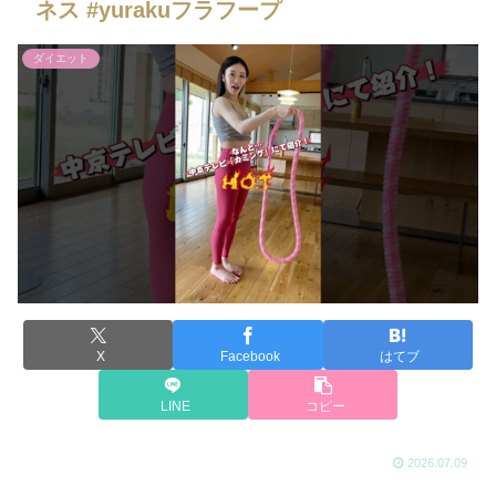
ネス #yurakuフラフープ
ダイエット
X
Facebook
はてブ
LINE
コピー
2026.07.09