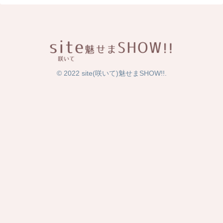
© 2022 site(咲いて)魅せまSHOW!!.