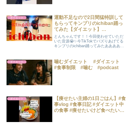
ィメイク #shorts
運動不足なので2日間猛特訓して
ダイエット
もらってキンプリのichiban踊っ
てみた【ダイエット】
【King&Prince】
とんちゃんです！！今回使わせていただ
いた音源😭✨今TikTokでバズりあげてる
キンプリのichiban踊ってみたああああむ
ずすぎて運動不足すぎて、、、、体中悲
鳴あげてましたあああああああああああ
ほんで、著作権の都合で音加工してまし
噛むダイエット #ダイエット
ダイエット
ゅ、、、本...
#食事制限 #噛む #podcast
【痩せたい主婦の1日ごはん】#食
ダイエット
事vlog #食事日記 #ダイエット中
の食事 #痩せたいけど食べたい
#shorts