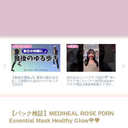
ダイエット
美容
イ
【食後の運動🌙】週末の疲れをや
頭のおかしいヘアケア紹介🧑‍🦲#ヘ
ダイ
ト
さしく快眠のためのウォーキング
アケア #シャンプー #日常vlog #ヘ
エッ
】
【11分】
アケア用品 #美容#美髪ケア #ダメ
ージケア
【パック検証】MEDIHEAL ROSE PDRN
Essential Mask Healthy Glow🌹💖