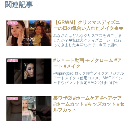
関連記事
【GRWM】クリスマスディズニ
美容
ーの日の気合い入れたメイク🎄❤️
みなさんはどんなクリスマスを過ごしま
したか？❤️私は久々ディズニーシーに行
ってきました🎄🐭なので、今回は崩れに
くい！盛れる！気合いを入れたメイクに
なっています♪Belleme by Eye coffretテ
ィアーブラウンTIRTIRマスクフ...
#ショート動画 モノクローム #ア
美容
ート #メイク
@springbird ロック傾向メイクオリジナル
アートメイク（使用コスメ）MACアイシ
ャドウパレット限定MACつけまつげセザ
ンヌリキッドアイライナーUZU白アイラ
イナー
裏ワザ② #ホームケア #ヘアケア
美容
#ホームカット #キッズカット #セ
ルフカット