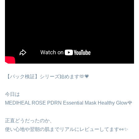
【パック検証】シリーズ始めます🫶💗
今日は
MEDIHEAL ROSE PDRN Essential Mask Healthy Glow🌹
正直どうだったのか、
使い心地や翌朝の肌までリアルにレビューしてます👀✨