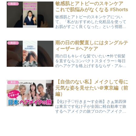
敏感肌とアトピーのスキンケア
美容
これで肌悩みがなくなる #Shorts
敏感肌とアトピーのスキンケアについ
て、「私がおすすめした化粧品を使って
お肌がすごく良くなった」という視聴者
さんの感想をご紹介します！敏感肌やア
トピーに悩んでいた視聴者さんが、私が
おすすめしたモイストゲルプラスという
雨の日の前髪直しにはタングルテ
美容
化粧品を使ったところ、敏感...
ィーザー #ヘアケア
雨の日もキレイな髪でいたい☂️外で前髪
を直すならコンパクトスタイラー✨毎日
のヘアケアを格上げするならザ・アルテ
ィメットディタングラーがおすすめ♪#雨
の日 #前髪 #ヘアケア #タングルティーザ
ー#ヘアブラシ
【自信のない私】メイクして母に
美容
元気な姿を見せたい＠東京編（前
編）
【化け子♡行きま〜す企画】さぁ第四弾
は東京です化け子が全国に軽自動車で旅
するヘアメイクの旅プロのヘアメイク職
人があなたの願いを叶えます！「化け子
さん、私の県にも来てください」そんな
熱い思いを下記にしたがって送ってね▼
化け子♡LINEから応募...