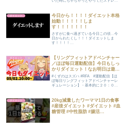
いた時にちゃちゃっとやってたストレッ
チ。寝る前に３０分くらい真剣にやり始
めました。はんぞう♂2才のマンチカン😸
#16時間断食#ダイエット#ストレッチ#リ
今日から！！！！ダイエット本格
ダイエット
バウンド#ツンデ...
始動！！！！！しま
す！！！！！！！
さすがに食べ過ぎている今日この頃…今
日からわたくし！！！ダイエットしま
す！！！！
━━━━━━━━━━━━━━━━━━
━━━━━━━━━━━━━━━━・
Twitterアカウント（main）☞（sub）
【リングフィットアドベンチャー
ダイエット
☞・お仕事のご依頼やご連絡はこちらま
／ほぼ毎日運動配信】今日もしっ
で。...
かりダイエット！なお明日は遊び
に行くのでお休み！【#なまスズ
#くずのはスズハ #RFA #運動配信【ほ
ハ 】
ぼ毎日リングフィットアドベンチャーレ
ギュレーション】・基本的に２０：００
からやるつもりだけど忙しいと開始時間
が遅くなるよ・毎日やるつもりだけどす
ごーく忙しいかったり体調悪かったりす
20kg減量したワーママ1日の食事
ダイエット
ると休むよ・配信は...
#産後ダイエット #ダイエット #血
糖管理 #中性脂肪 #腸活
#eatrealfoods