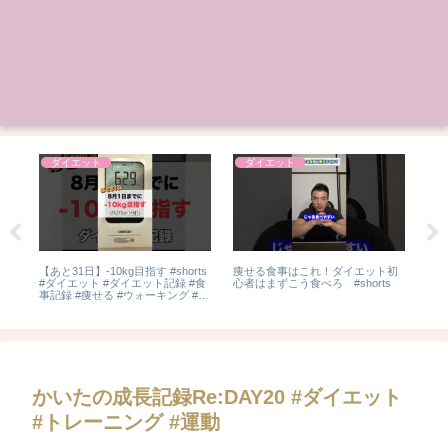
ダイエット
ダイエット
っ
【あと31日】-10kg目指す #shorts
痩せる食事はこれ！ダイエット初
FIL
ずに
#ダイエット #ダイエット記録 #食
心者はまずこう食べろ #shorts
#sk
ト#
事記録 #痩せる #ウォーキング #ラ
痩せ
ンニング #diet #ファスティング
ット
かいたの成長記録Re:DAY20 #ダイエット
#トレーニング #運動