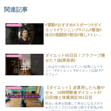
関連記事
#運動#おすすめ#スポーツ#ダイ
ダイエット
エット#ランニング#ジム#最強#
休日#格闘技#朝活#推し#トレー
ニング#ボクシング#筋トレ#キッ
クボクシング#趣味#密着#日常
ダイエット65日目！フラフープ痩
ダイエット
せた？(結果発表)
これはやり続けたらすごい結果になりそ
う！！#ダイエット #ダイエット記録 #ア
ラフォー
【ダイエット】皮算用したら激や
ダイエット
せｗ、16時間断食ダイエット47
日目/猫と体重測定361日目
明るい未来を想像して幸せになるズボラ
ｗポジティブだけが取り柄です🤭気が向