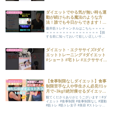
ヘルシーレシピ #豆腐スイーツ #
豆腐レシピ #オートミール
ダイエットでやる気が無い時も運
ダイエット
動が続けられる魔法のような方
法！誰でも今日からできます！
#shorts
藤井筋トレチャンネルはこちら＝＝＝＝
＝＝＝＝＝＝＝＝＝＝＝＝＝＝＝＝【損
する前に知っておいて欲しい正しいサプ
リの飲み方】飲むだけで痩せる魔法のサ
プリなんてありません。でも効果的な飲
み方は「あります」【ダイエット関連動
ダイエット・エクササイズ#ダイ
ダイエット
画おすすめBEST】【た...
エットトレーニング #ダイエット
#ショート #宅トレ #エクササイズ
#痩せる #痩せる運動 #痩せる筋ト
レ
【食事制限なしダイエット】食事
ダイエット
制限苦手な人や学生さん必見‼️1ヶ
月で−3kg‼️絶対痩せるダイエット
方法
観てくださりありがとうございます！#ダ
イエット #食事制限 #食事制限なし #運動
#筋トレ #筋トレ女子 #美容 #ストレッチ
#健康 #モチベーション #体重管理 #痩せ