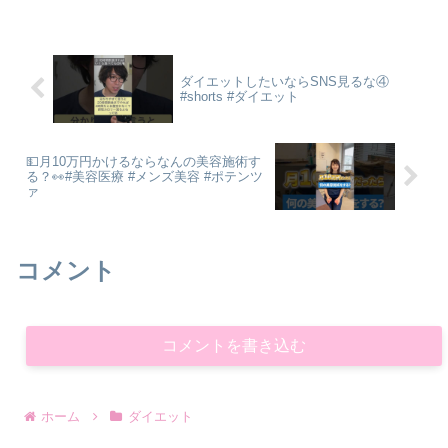
る #痩せる方法 #痩せる習慣
ダイエットしたいならSNS見るな④
#shorts #ダイエット
💵月10万円かけるならなんの美容施術す
る？👀#美容医療 #メンズ美容 #ポテンツ
ァ
コメント
コメントを書き込む
ホーム
ダイエット