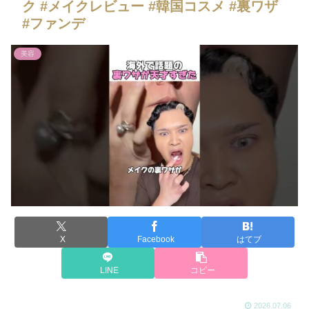
ク #メイクレビュー #韓国コスメ #裏ワザ
#ファンデ
美容
X
Facebook
はてブ
LINE
コピー
2026.07.06