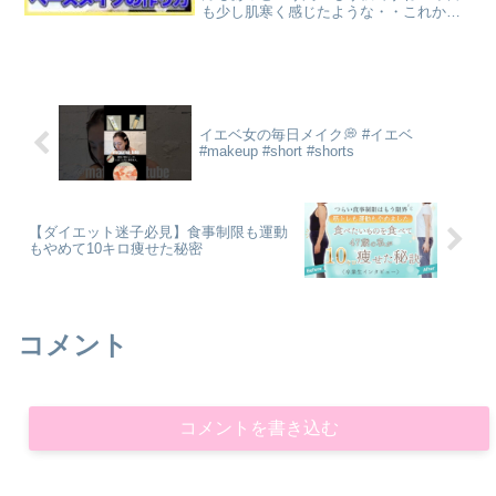
も少し肌寒く感じたような・・これから
の乾燥も目立ちにくくなる今回は肌のつ
やの出し方についてです🤗【目次】00:00
挨拶＆動画説明00:24 ①スキンケア02:37
②...
イエベ女の毎日メイク💭 #イエベ
#makeup #short #shorts
【ダイエット迷子必見】食事制限も運動
もやめて10キロ痩せた秘密
コメント
コメントを書き込む