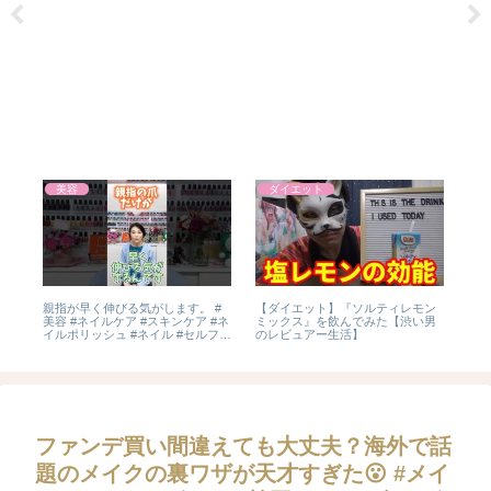
美容
ダイエット
れ)
親指が早く伸びる気がします。 #
【ダイエット】『ソルティレモン
かぼ
美容 #ネイルケア #スキンケア #ネ
ミックス』を飲んでみた【渋い男
欄へ
イルポリッシュ #ネイル #セルフネ
のレビュアー生活】
ット
イル #ネイリスト
ファンデ買い間違えても大丈夫？海外で話
題のメイクの裏ワザが天才すぎた😮 #メイ