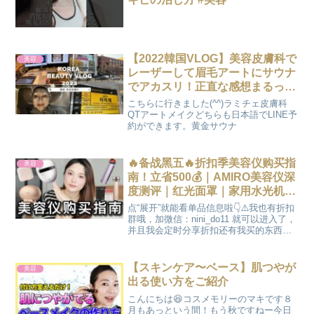
【2022韓国VLOG】美容皮膚科で
美容
レーザーして眉毛アートにサウナ
でアカスリ！正直な感想まるっと
話します
こちらに行きました(^^)ラミチェ皮膚科
QTアートメイクどちらも日本語でLINE予
約ができます。黄金サウナ
🔥备战黑五🔥折扣季美容仪购买指
美容
南！立省500💰｜AMIRO美容仪深
度测评｜红光面罩｜家用水光机｜
射频仪｜胶原炮｜ninido
点“展开”就能看单品信息啦👇⚠️我也有折扣
群哦，加微信：nini_do11 就可以进入了，
并且我会定时分享折扣还有我买的东西，
让我们做盆友圈好友吧！🎁抽奖参与方式
在这个视频下方点赞+留言，抽2位朋友送
价值$150美金的包包镜！🔻00:45 ...
【スキンケア〜ベース】肌つやが
美容
出る使い方をご紹介
こんにちは😆コスメモリーのマキです８
月もあっという間！もう秋ですねー今日