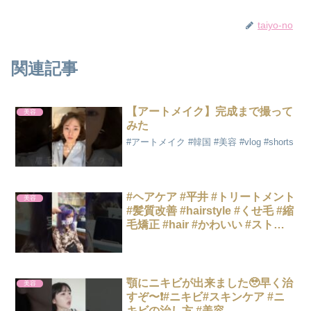
taiyo-no
関連記事
【アートメイク】完成まで撮って
美容
みた
#アートメイク #韓国 #美容 #vlog #shorts
#ヘアケア #平井 #トリートメント
美容
#髪質改善 #hairstyle #くせ毛 #縮
毛矯正 #hair #かわいい #ストレ
ートアイロン #shorts #レイヤー
スタイル
顎にニキビが出来ました🥹早く治
美容
すぞ〜❗️#ニキビ#スキンケア #ニ
キビの治し方 #美容